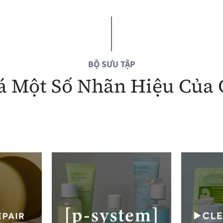
BỘ SƯU TẬP
 Một Số Nhãn Hiệu Của 