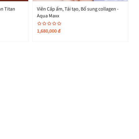
an Titan
Viên Cấp ẩm, Tái tạo, Bổ sung collagen -
Aqua Maxx
C
S
1,680,000
đ
1