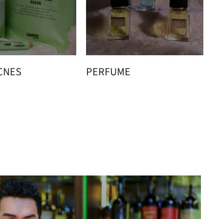
CNES
PERFUME
H