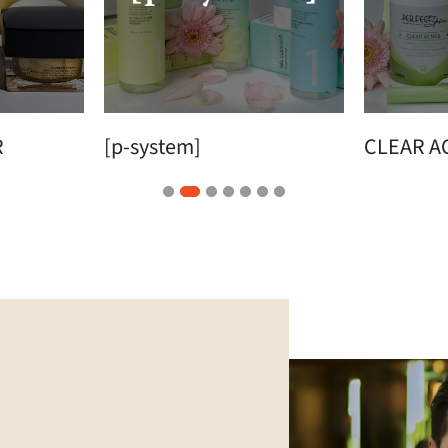
R
[p-system]
CLEAR A