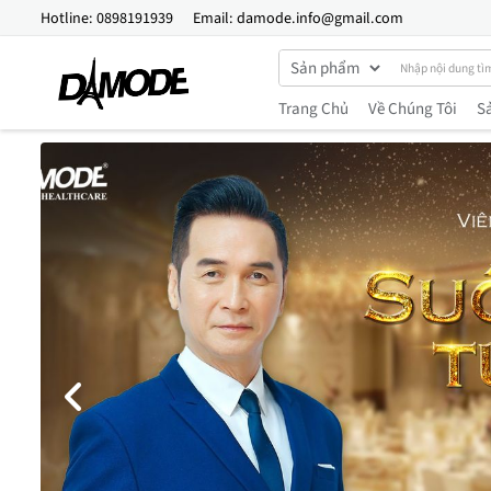
Hotline:
0898191939
Email:
damode.info@gmail.com
Trang Chủ
Về Chúng Tôi
S