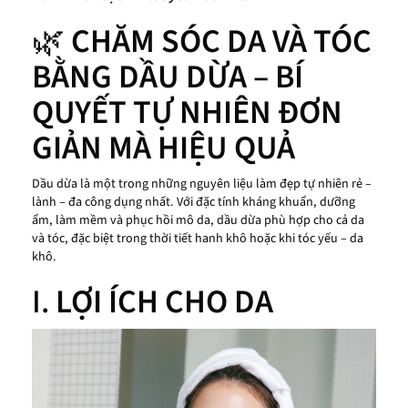
🌿
CHĂM SÓC DA VÀ TÓC
BẰNG DẦU DỪA – BÍ
QUYẾT TỰ NHIÊN ĐƠN
GIẢN MÀ HIỆU QUẢ
Dầu dừa là một trong những nguyên liệu làm đẹp tự nhiên rẻ –
lành – đa công dụng nhất. Với đặc tính kháng khuẩn, dưỡng
ẩm, làm mềm và phục hồi mô da, dầu dừa phù hợp cho cả da
và tóc, đặc biệt trong thời tiết hanh khô hoặc khi tóc yếu – da
khô.
I.
LỢI ÍCH CHO DA