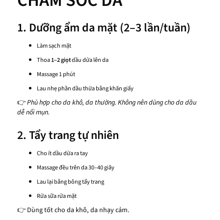
CHĂM SÓC DA
1. Dưỡng ẩm da mặt (2–3 lần/tuần)
Làm sạch mặt
Thoa
1–2 giọt
dầu dừa lên da
Massage 1 phút
Lau nhẹ phần dầu thừa bằng khăn giấy
👉
Phù hợp cho da khô, da thường. Không nên dùng cho da dầu
dễ nổi mụn.
2. Tẩy trang tự nhiên
Cho ít dầu dừa ra tay
Massage đều trên da 30–40 giây
Lau lại bằng bông tẩy trang
Rửa sữa rửa mặt
👉 Dùng tốt cho da khô, da nhạy cảm.