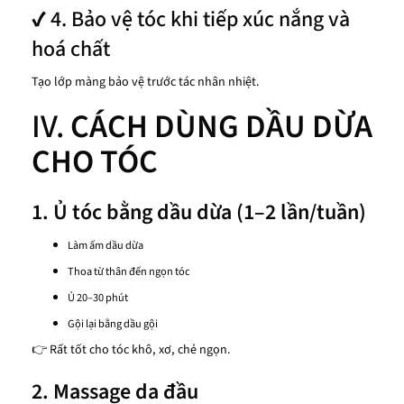
✔ 4. Bảo vệ tóc khi tiếp xúc nắng và
hoá chất
Tạo lớp màng bảo vệ trước tác nhân nhiệt.
IV.
CÁCH DÙNG DẦU DỪA
CHO TÓC
1. Ủ tóc bằng dầu dừa (1–2 lần/tuần)
Làm ấm dầu dừa
Thoa từ thân đến ngọn tóc
Ủ 20–30 phút
Gội lại bằng dầu gội
👉 Rất tốt cho tóc khô, xơ, chẻ ngọn.
2. Massage da đầu