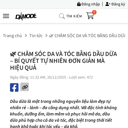
Đăng nhập
Đăng ký
0
TÌM KIẾM
Trang
Chủ
Trang chủ
Tin tức
🌿 CHĂM SÓC DA VÀ TÓC BẰNG DẦU DỪA 
Về
Chúng
🌿 CHĂM SÓC DA VÀ TÓC BẰNG DẦU DỪA
Tôi
– BÍ QUYẾT TỰ NHIÊN ĐƠN GIẢN MÀ
Sản
HIỆU QUẢ
Phẩm
Ngày đăng: 11:32 AM, 26/12/2025
- Lượt xem: 472
Tin
Tức
Dầu dừa là một trong những nguyên liệu làm đẹp tự
Bộ
nhiên rẻ – lành – đa công dụng nhất. Với đặc tính kháng
Sưu
khuẩn, dưỡng ẩm, làm mềm và phục hồi mô da, dầu
Tập
dừa phù hợp cho cả da và tóc, đặc biệt trong thời tiết
hanh khô hoặc khi tóc yếu – da khô.