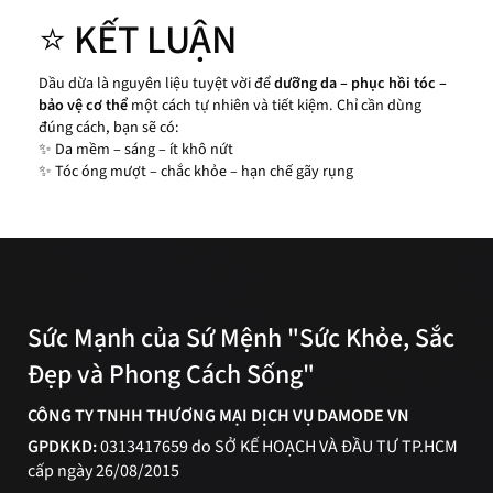
⭐ KẾT LUẬN
Dầu dừa là nguyên liệu tuyệt vời để
dưỡng da – phục hồi tóc –
bảo vệ cơ thể
một cách tự nhiên và tiết kiệm. Chỉ cần dùng
đúng cách, bạn sẽ có:
✨ Da mềm – sáng – ít khô nứt
✨ Tóc óng mượt – chắc khỏe – hạn chế gãy rụng
Sức Mạnh của Sứ Mệnh "Sức Khỏe, Sắc
Đẹp và Phong Cách Sống"
CÔNG TY TNHH THƯƠNG MẠI DỊCH VỤ DAMODE VN
GPDKKD:
0313417659 do SỞ KẾ HOẠCH VÀ ĐẦU TƯ TP.HCM
cấp ngày 26/08/2015