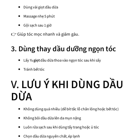
Dùng vài giọt dầu dừa
Massage nhẹ 5 phút
Gội sạch sau 1 giờ
👉 Giúp tóc mọc nhanh và giảm gàu.
3. Dùng thay dầu dưỡng ngọn tóc
Lấy
½ giọt
dầu dừa thoa vào ngọn tóc sau khi sấy
Tránh bết tóc
V.
LƯU Ý KHI DÙNG DẦU
DỪA
Không dùng quá nhiều (dễ bít tắc lỗ chân lông hoặc bết tóc)
Không bôi dầu dừa lên da mụn nặng
Luôn rửa sạch sau khi dùng tẩy trang hoặc ủ tóc
Chọn dầu dừa nguyên chất, ép lạnh