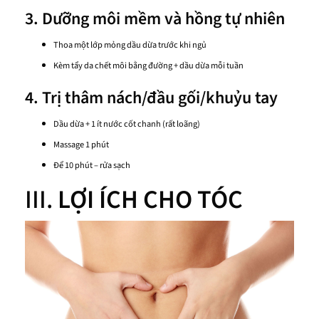
3. Dưỡng môi mềm và hồng tự nhiên
Thoa một lớp mỏng dầu dừa trước khi ngủ
Kèm tẩy da chết môi bằng đường + dầu dừa mỗi tuần
4. Trị thâm nách/đầu gối/khuỷu tay
Dầu dừa + 1 ít nước cốt chanh (rất loãng)
Massage 1 phút
Để 10 phút – rửa sạch
III.
LỢI ÍCH CHO TÓC