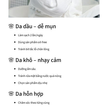
🌸 Da dầu – dễ mụn
Làm sạch 2 lần/ngày
Dùng sản phẩm oil-free
Tránh bít tắc lỗ chân lông
🌸 Da khô – nhạy cảm
Dưỡng ẩm sâu
Tránh rửa mặt bằng nước quá nóng
Chọn sản phẩm dịu nhẹ
🌸 Da hỗn hợp
Chăm sóc theo từng vùng