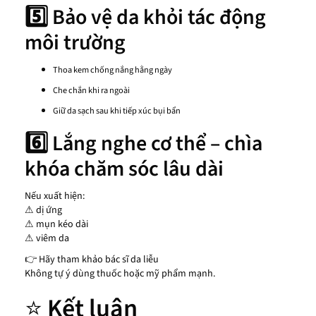
5️⃣ Bảo vệ da khỏi tác động
môi trường
Thoa kem chống nắng hằng ngày
Che chắn khi ra ngoài
Giữ da sạch sau khi tiếp xúc bụi bẩn
6️⃣ Lắng nghe cơ thể – chìa
khóa chăm sóc lâu dài
Nếu xuất hiện:
⚠ dị ứng
⚠ mụn kéo dài
⚠ viêm da
👉 Hãy tham khảo bác sĩ da liễu
Không tự ý dùng thuốc hoặc mỹ phẩm mạnh.
⭐
Kết luận