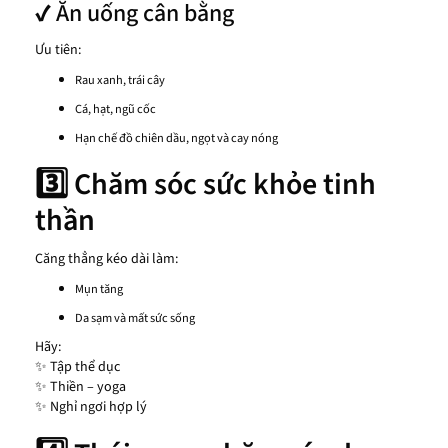
✔ Ăn uống cân bằng
Ưu tiên:
Rau xanh, trái cây
Cá, hạt, ngũ cốc
Hạn chế đồ chiên dầu, ngọt và cay nóng
3️⃣ Chăm sóc sức khỏe tinh
thần
Căng thẳng kéo dài làm:
Mụn tăng
Da sạm và mất sức sống
Hãy:
✨ Tập thể dục
✨ Thiền – yoga
✨ Nghỉ ngơi hợp lý