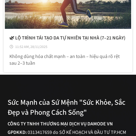
🌿 LỘ TRÌNH TÁI TẠO DA TỰ NHIÊN TẠI NHÀ (7–21 NGÀY)
11:52 AM, 28/11/2025
Không dùng hóa chất mạnh – an toàn – hiệu quả rõ rệt
sau 2–3 tuần
Sức Mạnh của Sứ Mệnh "Sức Khỏe, Sắc
Đẹp và Phong Cách Sống"
CÔNG TY TNHH THƯƠNG MẠI DỊCH VỤ DAMODE VN
GPDKKD:
0313417659 do SỞ KẾ HOẠCH VÀ ĐẦU TƯ TP.HCM