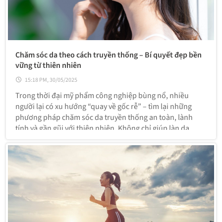
Chăm sóc da theo cách truyền thống – Bí quyết đẹp bền
vững từ thiên nhiên
15:18 PM, 30/05/2025
Trong thời đại mỹ phẩm công nghiệp bùng nổ, nhiều
người lại có xu hướng “quay về gốc rễ” – tìm lại những
phương pháp chăm sóc da truyền thống an toàn, lành
tính và gần gũi với thiên nhiên. Không chỉ giúp làn da
khỏe mạnh từ bên trong, cách làm đẹp xưa còn mang
theo triết lý sống chậm, sống lành