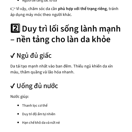
Người dễ tăng sắc tố da
👉 Vì vậy, chăm sóc da cần
phù hợp với thể trạng riêng
, tránh
áp dụng máy móc theo người khác.
2️⃣ Duy trì lối sống lành mạnh
– nền tảng cho làn da khỏe
✔ Ngủ đủ giấc
Da tái tạo mạnh nhất vào ban đêm. Thiếu ngủ khiến da xỉn
màu, thâm quầng và lão hóa nhanh.
✔ Uống đủ nước
Nước giúp:
Thanh lọc cơ thể
Duy trì độ ẩm tự nhiên
Hạn chế khô da và nứt nẻ