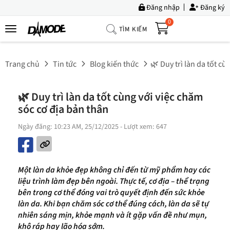
Đăng nhập
Đăng ký
0
TÌM KIẾM
Trang
Chủ
Trang chủ
Tin tức
Blog kiến thức
🌿 Duy trì làn da tốt c
Về
Chúng
🌿 Duy trì làn da tốt cùng với việc chăm
Tôi
sóc cơ địa bản thân
Sản
Ngày đăng: 10:23 AM, 25/12/2025
- Lượt xem: 647
Phẩm
Tin
Tức
Một làn da khỏe đẹp không chỉ đến từ mỹ phẩm hay các
liệu trình làm đẹp bên ngoài. Thực tế, cơ địa – thể trạng
Bộ
bên trong cơ thể đóng vai trò quyết định đến sức khỏe
Sưu
làn da. Khi bạn chăm sóc cơ thể đúng cách, làn da sẽ tự
Tập
nhiên sáng mịn, khỏe mạnh và ít gặp vấn đề như mụn,
khô ráp hay lão hóa sớm.