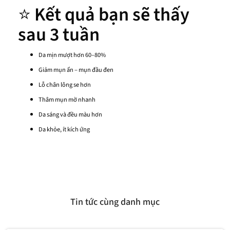
⭐
Kết quả bạn sẽ thấy
sau 3 tuần
Da mịn mượt hơn 60–80%
Giảm mụn ẩn – mụn đầu đen
Lỗ chân lông se hơn
Thâm mụn mờ nhanh
Da sáng và đều màu hơn
Da khỏe, ít kích ứng
Tin tức cùng danh mục