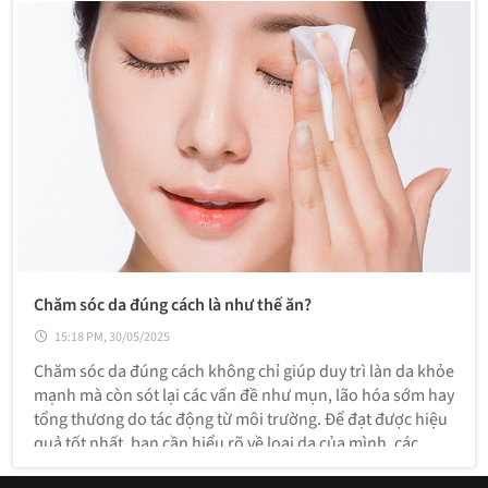
Chăm sóc da đúng cách là như thế ăn?
15:18 PM, 30/05/2025
Chăm sóc da đúng cách không chỉ giúp duy trì làn da khỏe
mạnh mà còn sót lại các vấn đề như mụn, lão hóa sớm hay
tổng thương do tác động từ môi trường. Để đạt được hiệu
quả tốt nhất, bạn cần hiểu rõ về loại da của mình, các
bước chăm sóc cơ bản và những thói quen cần thiết. Dưới