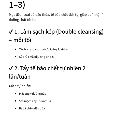
1–3)
Mục tiêu: Loại bỏ dầu thừa, tế bào chết tích tụ, giúp da “nhận”
dưỡng chất tốt hơn.
✔ 1. Làm sạch kép (Double cleansing)
– mỗi tối
Tẩy trang (dạng nước/dầu tùy loại da)
Sữa rửa mặt dịu nhẹ pH 5.5
✔ 2. Tẩy tế bào chết tự nhiên 2
lần/tuần
Cách tự nhiên:
Mật ong + đường nâu
Yến mạch xay + sữa chua
Bã cà phê + dầu dừa