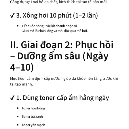
Công dụng: Loại bỏ da chết, kích thích tái tạo tế bào mới.
✔ 3. Xông hơi 10 phút (1–2 lần)
1 lít nước nóng + vài lát chanh hoặc sả
Giúp mở lỗ chân lông và thải độc qua mồ hôi.
II. Giai đoạn 2: Phục hồi
– Dưỡng ẩm sâu (Ngày
4–10)
Mục tiêu: Làm dịu – cấp nước – giúp da khỏe nền tảng trước khi
tái tạo mạnh.
✔ 1. Dùng toner cấp ẩm hằng ngày
Toner hoa hồng
Toner trà xanh
Toner yến mạch