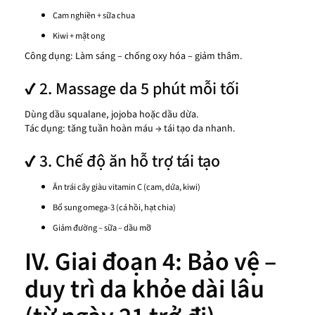
Cam nghiền + sữa chua
Kiwi + mật ong
Công dụng: Làm sáng – chống oxy hóa – giảm thâm.
✔ 2. Massage da 5 phút mỗi tối
Dùng dầu squalane, jojoba hoặc dầu dừa.
Tác dụng: tăng tuần hoàn máu → tái tạo da nhanh.
✔ 3. Chế độ ăn hỗ trợ tái tạo
Ăn trái cây giàu vitamin C (cam, dứa, kiwi)
Bổ sung omega-3 (cá hồi, hạt chia)
Giảm đường – sữa – dầu mỡ
IV. Giai đoạn 4: Bảo vệ –
duy trì da khỏe dài lâu