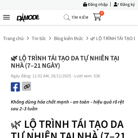
Đăng nhập
Đăng ký
0
TÌM KIẾM
Trang
Chủ
Trang chủ
Tin tức
Blog kiến thức
🌿 LỘ TRÌNH TÁI TẠO D
Về
Chúng
🌿 LỘ TRÌNH TÁI TẠO DA TỰ NHIÊN TẠI
Tôi
NHÀ (7–21 NGÀY)
Sản
Ngày đăng: 11:52 AM, 28/11/2025
- Lượt xem: 536
Phẩm
Tin
Tức
Không dùng hóa chất mạnh – an toàn – hiệu quả rõ rệt
sau 2–3 tuần
Bộ
Sưu
🌿
LỘ TRÌNH TÁI TẠO DA
Tập
TỰ NHIÊN TẠI NHÀ (7–21