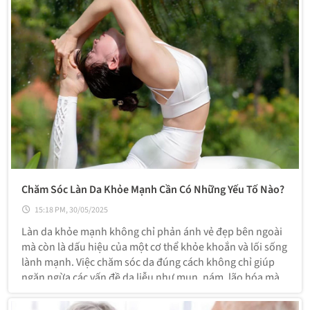
Chăm Sóc Làn Da Khỏe Mạnh Cần Có Những Yếu Tố Nào?
15:18 PM, 30/05/2025
Làn da khỏe mạnh không chỉ phản ánh vẻ đẹp bên ngoài
mà còn là dấu hiệu của một cơ thể khỏe khoắn và lối sống
lành mạnh. Việc chăm sóc da đúng cách không chỉ giúp
ngăn ngừa các vấn đề da liễu như mụn, nám, lão hóa mà
còn duy trì làn da mịn màng, tươi sáng.