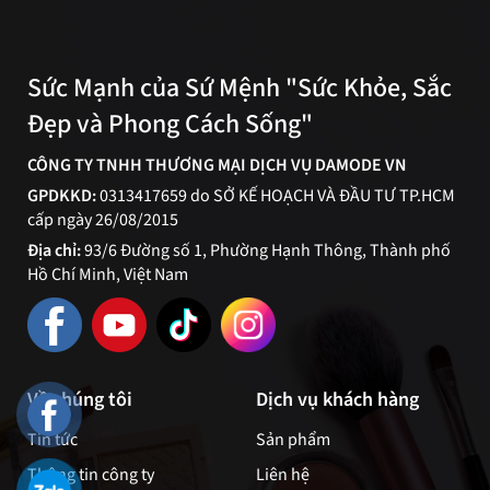
đây là hướng dẫn
Sức Mạnh của Sứ Mệnh "Sức Khỏe, Sắc
Đẹp và Phong Cách Sống"
CÔNG TY TNHH THƯƠNG MẠI DỊCH VỤ DAMODE VN
GPDKKD:
0313417659 do SỞ KẾ HOẠCH VÀ ĐẦU TƯ TP.HCM
cấp ngày 26/08/2015
Địa chỉ:
93/6 Đường số 1, Phường Hạnh Thông, Thành phố
Hồ Chí Minh, Việt Nam
Về chúng tôi
Dịch vụ khách hàng
Tin tức
Sản phẩm
Thông tin công ty
Liên hệ