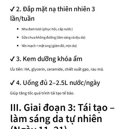
✔ 2. Đắp mặt nạ thiên nhiên 3
lần/tuần
Nha đam tươi (phục hồi, cấp nước)
Sữa chua không đường (làm sáng và dịu da)
Yến mạch + mật ong (giảm đỏ, mịn da)
✔ 3. Kem dưỡng khóa ẩm
Ưu tiên: HA, glycerin, ceramide, chiết xuất gạo, rau má.
✔ 4. Uống đủ 2–2.5L nước/ngày
Giúp tăng tốc quá trình tái tạo tế bào.
III. Giai đoạn 3: Tái tạo –
làm sáng da tự nhiên