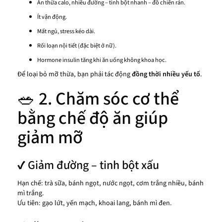
Ăn thừa calo, nhiều đường – tinh bột nhanh – đồ chiên rán.
Ít vận động.
Mất ngủ, stress kéo dài.
Rối loạn nội tiết (đặc biệt ở nữ).
Hormone insulin tăng khi ăn uống không khoa học.
Để loại bỏ mỡ thừa, bạn phải tác động
đồng thời nhiều yếu tố
.
🥗 2. Chăm sóc cơ thể
bằng chế độ ăn giúp
giảm mỡ
✔ Giảm đường – tinh bột xấu
Hạn chế: trà sữa, bánh ngọt, nước ngọt, cơm trắng nhiều, bánh
mì trắng.
Ưu tiên: gạo lứt, yến mạch, khoai lang, bánh mì đen.