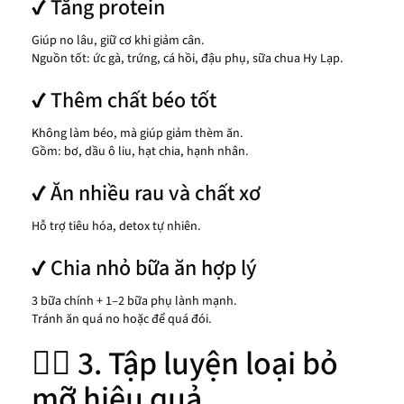
✔ Tăng protein
Giúp no lâu, giữ cơ khi giảm cân.
Nguồn tốt: ức gà, trứng, cá hồi, đậu phụ, sữa chua Hy Lạp.
✔ Thêm chất béo tốt
Không làm béo, mà giúp giảm thèm ăn.
Gồm: bơ, dầu ô liu, hạt chia, hạnh nhân.
✔ Ăn nhiều rau và chất xơ
Hỗ trợ tiêu hóa, detox tự nhiên.
✔ Chia nhỏ bữa ăn hợp lý
3 bữa chính + 1–2 bữa phụ lành mạnh.
Tránh ăn quá no hoặc để quá đói.
🏃‍♀️ 3. Tập luyện loại bỏ
mỡ hiệu quả