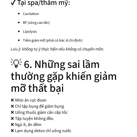
✔ Tại spa/thẩm mỹ:
Cavitation
RF (sóng cao tần)
Lipolysis
Tiêm giảm mỡ (phải có bác sĩ chỉ định)
Lưu ý: không tự ý thực hiện nếu không có chuyên môn.
💡 6. Những sai lầm
thường gặp khiến giảm
mỡ thất bại
❌ Nhịn ăn cực đoan
❌ Chỉ tập bụng để giảm bụng
❌ Uống thuốc giảm cân cấp tốc
❌ Tập luyện không đều
❌ Ngủ ít, ăn đêm
❌ Lạm dụng detox chỉ uống nước