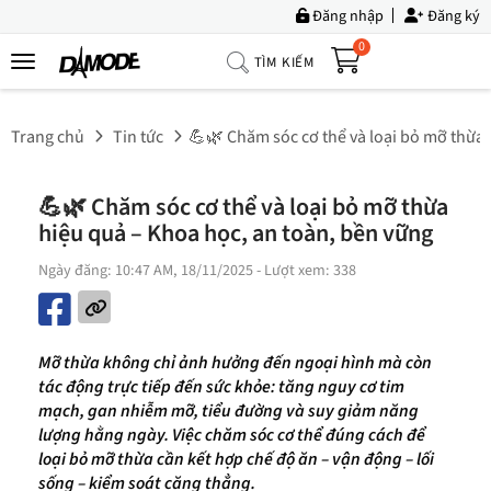
Đăng nhập
Đăng ký
0
TÌM KIẾM
Trang
Chủ
Trang chủ
Tin tức
💪🌿 Chăm sóc cơ thể và loại bỏ mỡ thừa 
Về
Chúng
💪🌿 Chăm sóc cơ thể và loại bỏ mỡ thừa
Tôi
hiệu quả – Khoa học, an toàn, bền vững
Sản
Ngày đăng: 10:47 AM, 18/11/2025
- Lượt xem: 338
Phẩm
Tin
Tức
Mỡ thừa không chỉ ảnh hưởng đến ngoại hình mà còn
tác động trực tiếp đến sức khỏe: tăng nguy cơ tim
Bộ
mạch, gan nhiễm mỡ, tiểu đường và suy giảm năng
Sưu
lượng hằng ngày. Việc chăm sóc cơ thể đúng cách để
Tập
loại bỏ mỡ thừa cần kết hợp chế độ ăn – vận động – lối
sống – kiểm soát căng thẳng.