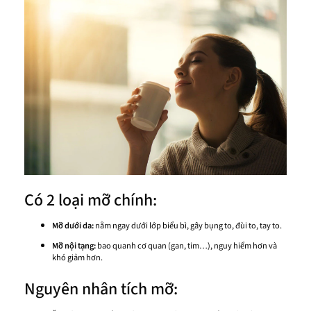
Có 2 loại mỡ chính:
Mỡ dưới da:
nằm ngay dưới lớp biểu bì, gây bụng to, đùi to, tay to.
Mỡ nội tạng:
bao quanh cơ quan (gan, tim…), nguy hiểm hơn và
khó giảm hơn.
Nguyên nhân tích mỡ: