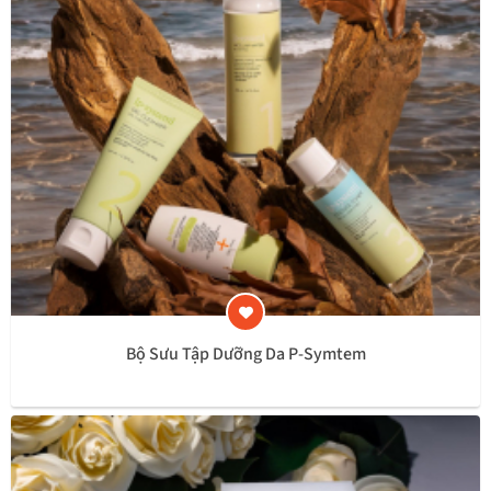
Bộ Sưu Tập Dưỡng Da P-Symtem