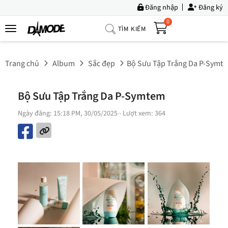
Đăng nhập
Đăng ký
0
TÌM KIẾM
Trang
Chủ
Trang chủ
Album
Sắc đẹp
Bộ Sưu Tập Trắng Da P-Symt
Về
Chúng
Bộ Sưu Tập Trắng Da P-Symtem
Tôi
Ngày đăng: 15:18 PM, 30/05/2025
- Lượt xem: 364
Sản
Phẩm
Tin
Tức
Bộ
Sưu
Tập