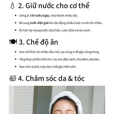
💧 2. Giữ nước cho cơ thể
Uống
2–3 lít nước/ngày
, chia thành nhiều lần.
Bổ sung
nước điện giải
khi vận động nhiều hoặc ra mồ hôi nhiều.
Ăn trái cây mọng nước (dưa hấu, cam, dứa) và rau xanh.
🍽 3. Chế độ ăn
Hạn chế thức ăn nhiều dầu mỡ, cay nóng vì dễ gây nóng trong.
Tăng thực phẩm mát như: rau má, đậu xanh, nha đam, dưa leo.
Hạn chế cà phê, rượu bia vì dễ gây mất nước.
🛀 4. Chăm sóc da & tóc