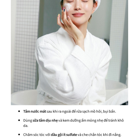
Tắm nước mát
sau khi ra ngoài để rửa sạch mồ hôi, bụi bẩn.
Dùng
sữa tắm dịu nhẹ
và kem dưỡng ẩm mỏng nhẹ để tránh khô
da.
Chăm sóc tóc với
dầu gội ít sulfate
và che chắn tóc khi đi nắng.