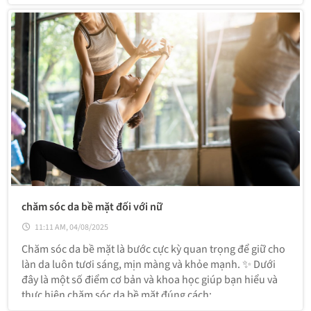
chống nắng hiệu quả, dưỡng ẩm và phục hồi da. Dưới đây
là các bước
chăm sóc da bề mặt đối với nữ
11:11 AM, 04/08/2025
Chăm sóc da bề mặt là bước cực kỳ quan trọng để giữ cho
làn da luôn tươi sáng, mịn màng và khỏe mạnh. ✨ Dưới
đây là một số điểm cơ bản và khoa học giúp bạn hiểu và
thực hiện chăm sóc da bề mặt đúng cách: