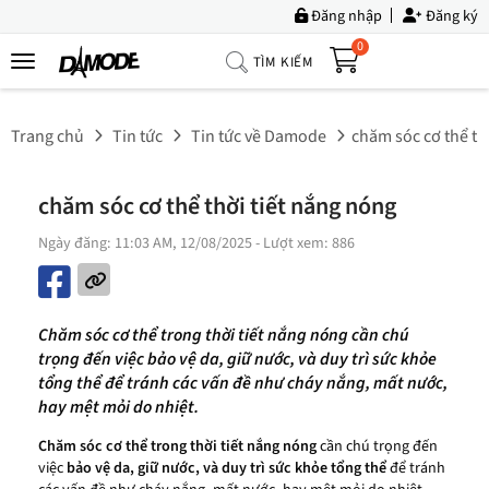
Đăng nhập
Đăng ký
0
TÌM KIẾM
Trang
Chủ
Trang chủ
Tin tức
Tin tức về Damode
chăm sóc cơ thể thơ
Về
Chúng
chăm sóc cơ thể thời tiết nắng nóng
Tôi
Ngày đăng: 11:03 AM, 12/08/2025
- Lượt xem: 886
Sản
Phẩm
Tin
Chăm sóc cơ thể trong thời tiết nắng nóng cần chú
Tức
trọng đến việc bảo vệ da, giữ nước, và duy trì sức khỏe
tổng thể để tránh các vấn đề như cháy nắng, mất nước,
Bộ
hay mệt mỏi do nhiệt.
Sưu
Tập
Chăm sóc cơ thể trong thời tiết nắng nóng
cần chú trọng đến
việc
bảo vệ da, giữ nước, và duy trì sức khỏe tổng thể
để tránh