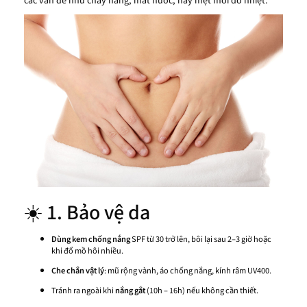
các vấn đề như cháy nắng, mất nước, hay mệt mỏi do nhiệt.
☀️ 1. Bảo vệ da
Dùng kem chống nắng
SPF từ 30 trở lên, bôi lại sau 2–3 giờ hoặc
khi đổ mồ hôi nhiều.
Che chắn vật lý
: mũ rộng vành, áo chống nắng, kính râm UV400.
Tránh ra ngoài khi
nắng gắt
(10h – 16h) nếu không cần thiết.