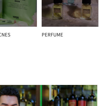
CNES
PERFUME
H