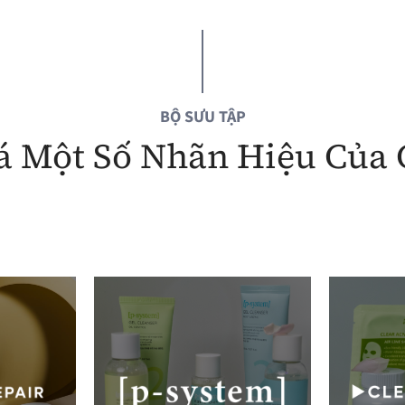
BỘ SƯU TẬP
 Một Số Nhãn Hiệu Của 