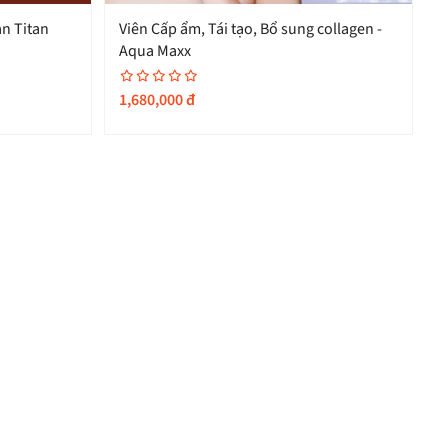
an Titan
Viên Cấp ẩm, Tái tạo, Bổ sung collagen -
Aqua Maxx
C
S
1,680,000
đ
1