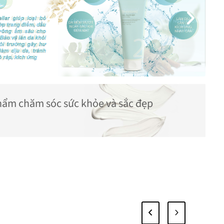
phẩm chăm sóc sức khỏe và sắc đẹp