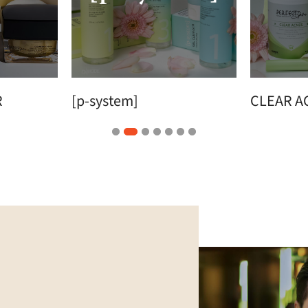
R
[p-system]
CLEAR A