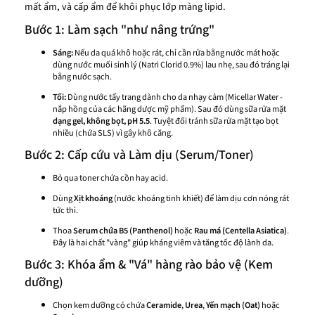
mất ẩm, và cấp ẩm để khôi phục lớp màng lipid.
Bước 1: Làm sạch "như nâng trứng"
Sáng:
Nếu da quá khô hoặc rát, chỉ cần rửa bằng nước mát hoặc
dùng nước muối sinh lý (Natri Clorid 0.9%) lau nhẹ, sau đó tráng lại
bằng nước sạch.
Tối:
Dùng nước tẩy trang dành cho da nhạy cảm (Micellar Water -
nắp hồng của các hãng dược mỹ phẩm). Sau đó dùng sữa rửa mặt
dạng gel, không bọt, pH 5.5
. Tuyệt đối tránh sữa rửa mặt tạo bọt
nhiều (chứa SLS) vì gây khô căng.
Bước 2: Cấp cứu và Làm dịu (Serum/Toner)
Bỏ qua toner chứa cồn hay acid.
Dùng
Xịt khoáng
(nước khoáng tinh khiết) để làm dịu cơn nóng rát
tức thì.
Thoa
Serum chứa B5 (Panthenol)
hoặc
Rau má (Centella Asiatica)
.
Đây là hai chất "vàng" giúp kháng viêm và tăng tốc độ lành da.
Bước 3: Khóa ẩm & "Vá" hàng rào bảo vệ (Kem
dưỡng)
Chọn kem dưỡng có chứa
Ceramide
,
Urea
,
Yến mạch (Oat)
hoặc