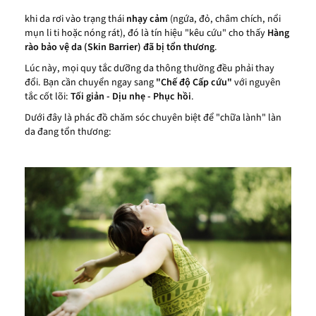
khi da rơi vào trạng thái
nhạy cảm
(ngứa, đỏ, châm chích, nổi
mụn li ti hoặc nóng rát), đó là tín hiệu "kêu cứu" cho thấy
Hàng
rào bảo vệ da (Skin Barrier) đã bị tổn thương
.
Lúc này, mọi quy tắc dưỡng da thông thường đều phải thay
đổi. Bạn cần chuyển ngay sang
"Chế độ Cấp cứu"
với nguyên
tắc cốt lõi:
Tối giản - Dịu nhẹ - Phục hồi
.
Dưới đây là phác đồ chăm sóc chuyên biệt để "chữa lành" làn
da đang tổn thương: