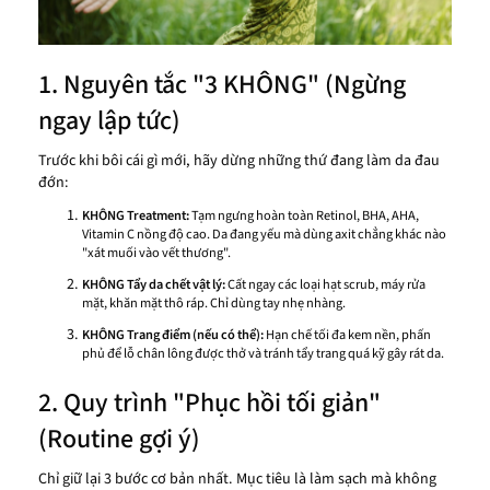
1. Nguyên tắc "3 KHÔNG" (Ngừng
ngay lập tức)
Trước khi bôi cái gì mới, hãy dừng những thứ đang làm da đau
đớn:
KHÔNG Treatment:
Tạm ngưng hoàn toàn Retinol, BHA, AHA,
Vitamin C nồng độ cao. Da đang yếu mà dùng axit chẳng khác nào
"xát muối vào vết thương".
KHÔNG Tẩy da chết vật lý:
Cất ngay các loại hạt scrub, máy rửa
mặt, khăn mặt thô ráp. Chỉ dùng tay nhẹ nhàng.
KHÔNG Trang điểm (nếu có thể):
Hạn chế tối đa kem nền, phấn
phủ để lỗ chân lông được thở và tránh tẩy trang quá kỹ gây rát da.
2. Quy trình "Phục hồi tối giản"
(Routine gợi ý)
Chỉ giữ lại 3 bước cơ bản nhất. Mục tiêu là làm sạch mà không