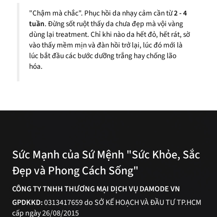
"Chậm mà chắc". Phục hồi da nhạy cảm cần từ
2 - 4
tuần
. Đừng sốt ruột thấy da chưa đẹp mà vội vàng
dùng lại treatment. Chỉ khi nào da hết đỏ, hết rát, sờ
vào thấy mềm mịn và đàn hồi trở lại, lúc đó mới là
lúc bắt đầu các bước dưỡng trắng hay chống lão
hóa.
Sức Mạnh của Sứ Mệnh "Sức Khỏe, Sắc
Đẹp và Phong Cách Sống"
CÔNG TY TNHH THƯƠNG MẠI DỊCH VỤ DAMODE VN
GPDKKD:
0313417659 do SỞ KẾ HOẠCH VÀ ĐẦU TƯ TP.HCM
cấp ngày 26/08/2015