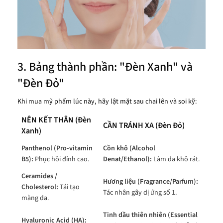
3. Bảng thành phần: "Đèn Xanh" và
"Đèn Đỏ"
Khi mua mỹ phẩm lúc này, hãy lật mặt sau chai lên và soi kỹ:
NÊN KẾT THÂN (Đèn
CẦN TRÁNH XA (Đèn Đỏ)
Xanh)
Panthenol (Pro-vitamin
Cồn khô (Alcohol
B5):
Phục hồi đỉnh cao.
Denat/Ethanol):
Làm da khô rát.
Ceramides /
Hương liệu (Fragrance/Parfum):
Cholesterol:
Tái tạo
Tác nhân gây dị ứng số 1.
màng da.
Tinh dầu thiên nhiên (Essential
Hyaluronic Acid (HA):