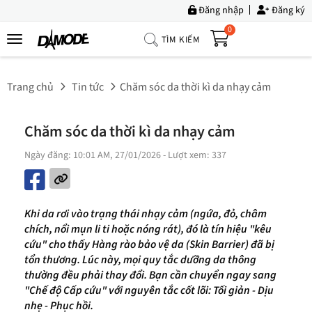
Đăng nhập
Đăng ký
0
TÌM KIẾM
Trang
Chủ
Trang chủ
Tin tức
Chăm sóc da thời kì da nhạy cảm
Về
Chúng
Chăm sóc da thời kì da nhạy cảm
Tôi
Ngày đăng: 10:01 AM, 27/01/2026
- Lượt xem: 337
Sản
Phẩm
Tin
Khi da rơi vào trạng thái nhạy cảm (ngứa, đỏ, châm
Tức
chích, nổi mụn li ti hoặc nóng rát), đó là tín hiệu "kêu
cứu" cho thấy Hàng rào bảo vệ da (Skin Barrier) đã bị
Bộ
tổn thương. Lúc này, mọi quy tắc dưỡng da thông
Sưu
thường đều phải thay đổi. Bạn cần chuyển ngay sang
Tập
"Chế độ Cấp cứu" với nguyên tắc cốt lõi: Tối giản - Dịu
nhẹ - Phục hồi.