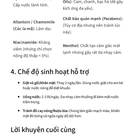
Oils):
Cam, chanh, bạc hà (dễ gây
Cấp nước lành tính.
kích ứng da yếu).
Chất bảo quản mạnh (Parabens):
Allantoin / Chamomile
(Tùy cơ địa nhưng nên tránh lúc
(Cúc la mã):
Làm dịu.
này).
Niacinamide:
Kháng
Menthol:
Chất tạo cảm giác mát
viêm (nhưng chỉ chọn
lạnh nhưng gây rát da nhạy cảm.
nồng độ thấp < 5%).
4. Chế độ sinh hoạt hỗ trợ
Giặt vỏ gối/khăn mặt:
Thay 2 ngày/lần. Dùng nước giặt cho em bé
hoặc nước nóng để diệt khuẩn.
Uống nước:
2-3 lít/ngày. Da nhạy cảm thường đi kèm mất nước
trầm trọng.
Tránh đồ cay nóng/Rượu bia:
Chúng làm giãn mạch máu, khiến
mặt đỏ bừng và ngứa ngáy dữ dội hơn.
Lời khuyên cuối cùng