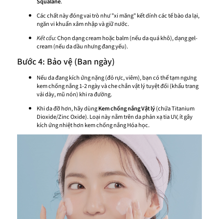
Squalane
.
Các chất này đóng vai trò như "xi măng" kết dính các tế bào da lại,
ngăn vi khuẩn xâm nhập và giữ nước.
Kết cấu:
Chọn dạng cream hoặc balm (nếu da quá khô), dạng gel-
cream (nếu da dầu nhưng đang yếu).
Bước 4: Bảo vệ (Ban ngày)
Nếu da đang kích ứng nặng (đỏ rực, viêm), bạn có thể tạm ngưng
kem chống nắng 1-2 ngày và che chắn vật lý tuyệt đối (khẩu trang
vải dày, mũ nón) khi ra đường.
Khi da đỡ hơn, hãy dùng
Kem chống nắng Vật lý
(chứa Titanium
Dioxide/Zinc Oxide). Loại này nằm trên da phản xạ tia UV, ít gây
kích ứng nhiệt hơn kem chống nắng Hóa học.