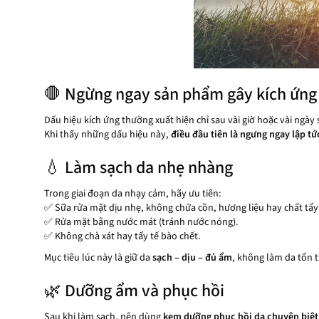
🛑 Ngừng ngay sản phẩm gây kích ứng
Dấu hiệu kích ứng thường xuất hiện chỉ sau vài giờ hoặc vài ngày
Khi thấy những dấu hiệu này,
điều đầu tiên là ngưng ngay lập tứ
💧 Làm sạch da nhẹ nhàng
Trong giai đoạn da nhạy cảm, hãy ưu tiên:
✅ Sữa rửa mặt dịu nhẹ, không chứa cồn, hương liệu hay chất tẩ
✅ Rửa mặt bằng nước mát (tránh nước nóng).
✅ Không chà xát hay tẩy tế bào chết.
Mục tiêu lúc này là giữ da
sạch – dịu – đủ ẩm
, không làm da tổn 
🌿 Dưỡng ẩm và phục hồi
Sau khi làm sạch, nên dùng
kem dưỡng phục hồi da chuyên biệt