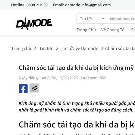
Hotline:
0898191939
Email:
damode.info@gmail.com
Trang Chủ
Về Chúng Tôi
S
Trang chủ
Tin tức
Tin tức về Damode
Chăm sóc tái t
Chăm sóc tái tạo da khi da bị kích ứng m
Ngày đăng: 14:08 PM, 12/07/2025
- Lượt xem: 852
Kích ứng mỹ phẩm là tình trạng khá nhiều người gặp phải
nhất là phải bình tĩnh và chăm sóc tái tạo da đúng cách.
Chăm sóc tái tạo da khi da bị