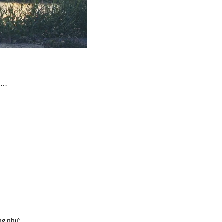
óc…
ng như: