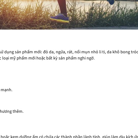
 sử dụng sản phẩm mới: đỏ da, ngứa, rát, nổi mụn nhỏ li ti, da khô bong tr
c
loại mỹ phẩm mới hoặc bất kỳ sản phẩm nghi ngờ.
y mạnh.
thương thêm.
hoặc kem dưỡng ẩm có chứa các thành phần lành tính, giúp làm dịu kích ứ