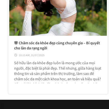
🌸 Chăm sóc da khỏe đẹp cùng chuyên gia – Bí quyết
cho làn da rạng ngời
10:10 AM, 31/07/2025
Sở hữu làn da khỏe đẹp luôn là mong ước của mọi
người, đặc biệt là phái đẹp. Thế nhưng, giữa hàng loạt
thông tin và sản phẩm trên thị trường, làm sao để
chăm sóc da một cách khoa học, an toàn và hiệu quả?
Câu trả lời chính là: đồng hành cùng chuyên gia chăm
sóc da.