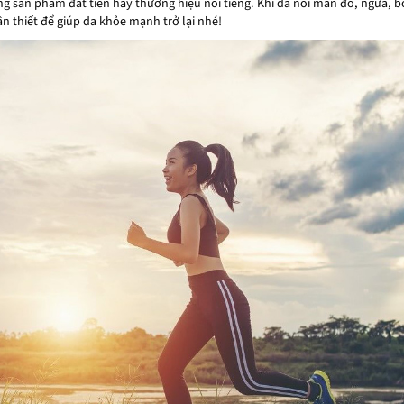
g sản phẩm đắt tiền hay thương hiệu nổi tiếng. Khi da nổi mẩn đỏ, ngứa, b
n thiết để giúp da khỏe mạnh trở lại nhé!