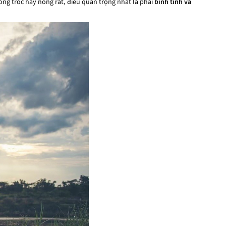
ong tróc hay nóng rát, điều quan trọng nhất là phải
bình tĩnh và