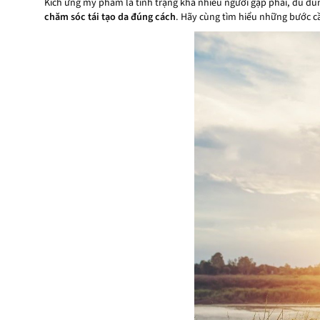
Kích ứng mỹ phẩm là tình trạng khá nhiều người gặp phải, dù dùn
chăm sóc tái tạo da đúng cách
. Hãy cùng tìm hiểu những bước cầ