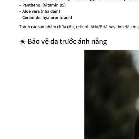
–
Panthenol (vitamin B5)
–
Aloe vera (nha đam)
–
Ceramide, hyaluronic acid
Tránh các sản phẩm chứa cồn, retinol, AHA/BHA hay tinh dầu mạn
☀️ Bảo vệ da trước ánh nắng