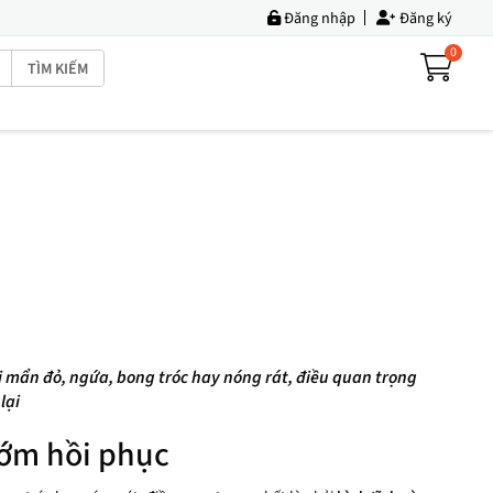
Đăng nhập
Đăng ký
0
TÌM KIẾM
i mẩn đỏ, ngứa, bong tróc hay nóng rát, điều quan trọng
lại
sớm hồi phục