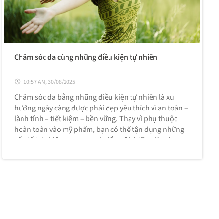
Chăm sóc da cùng những điều kiện tự nhiên
10:57 AM, 30/08/2025
Chăm sóc da bằng những điều kiện tự nhiên là xu
hướng ngày càng được phái đẹp yêu thích vì an toàn –
lành tính – tiết kiệm – bền vững. Thay vì phụ thuộc
hoàn toàn vào mỹ phẩm, bạn có thể tận dụng những
yếu tố tự nhiên xung quanh để nuôi dưỡng làn da.
Dưới đây là các cách chăm sóc da dựa trên tự nhiê