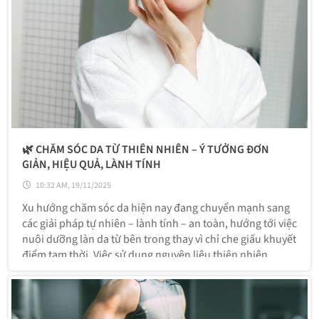
🌿 CHĂM SÓC DA TỪ THIÊN NHIÊN – Ý TƯỞNG ĐƠN
GIẢN, HIỆU QUẢ, LÀNH TÍNH
10:32 AM, 19/11/2025
Xu hướng chăm sóc da hiện nay đang chuyển mạnh sang
các giải pháp tự nhiên – lành tính – an toàn, hướng tới việc
nuôi dưỡng làn da từ bên trong thay vì chỉ che giấu khuyết
điểm tạm thời. Việc sử dụng nguyên liệu thiên nhiên
không chỉ tiết kiệm chi phí mà còn giảm nguy cơ kích ứng,
giúp da khỏe hơn theo thời gian.