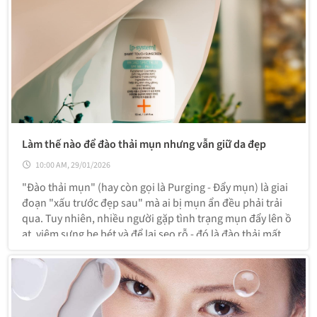
Làm thế nào để đào thải mụn nhưng vẫn giữ da đẹp
10:00 AM, 29/01/2026
"Đào thải mụn" (hay còn gọi là Purging - Đẩy mụn) là giai
đoạn "xấu trước đẹp sau" mà ai bị mụn ẩn đều phải trải
qua. Tuy nhiên, nhiều người gặp tình trạng mụn đẩy lên ồ
ạt, viêm sưng be bét và để lại sẹo rỗ - đó là đào thải mất
kiểm soát.