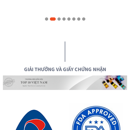
GIẢI THƯỞNG VÀ GIẤY CHỨNG NHẬN