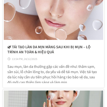
🌿 TÁI TẠO LÀN DA MỊN MÀNG SAU KHI BỊ MỤN – LỘ
TRÌNH AN TOÀN & HIỆU QUẢ
13:54 PM, 24/12/2025
Sau mụn, làn da thường gặp các vấn đề như: thâm sạm,
sần sùi, lỗ chân lông to, da yếu và dễ tái mụn. Việc tái tạo
da lúc này cần ưu tiên phục hồi hàng rào bảo vệ da, sau
đó mới can thiệp làm sáng và làm mịn.