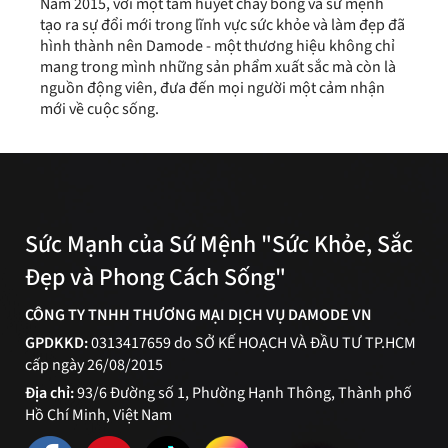
Năm 2015, với một tâm huyết cháy bỏng và sứ mệnh
tạo ra sự đổi mới trong lĩnh vực sức khỏe và làm đẹp đã
hình thành nên Damode - một thương hiệu không chỉ
mang trong mình những sản phẩm xuất sắc mà còn là
nguồn động viên, đưa đến mọi người một cảm nhận
mới về cuộc sống.
Sức Mạnh của Sứ Mệnh "Sức Khỏe, Sắc
Đẹp và Phong Cách Sống"
CÔNG TY TNHH THƯƠNG MẠI DỊCH VỤ DAMODE VN
GPDKKD:
0313417659 do SỞ KẾ HOẠCH VÀ ĐẦU TƯ TP.HCM
cấp ngày 26/08/2015
Địa chỉ:
93/6 Đường số 1, Phường Hạnh Thông, Thành phố
Hồ Chí Minh, Việt Nam