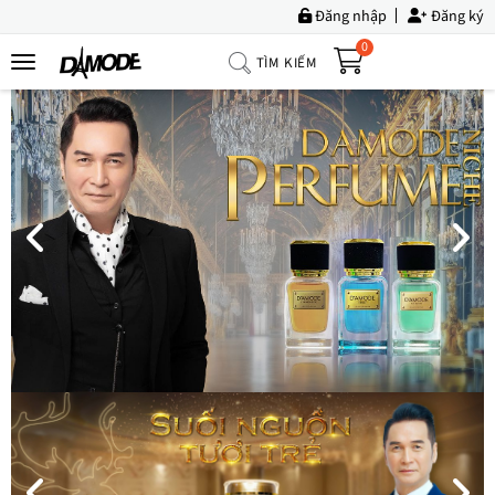
Đăng nhập
Đăng ký
0
TÌM KIẾM
Trang
Chủ
Về
Chúng
Tôi
Sản
Phẩm
Tin
Tức
Bộ
Sưu
Tập