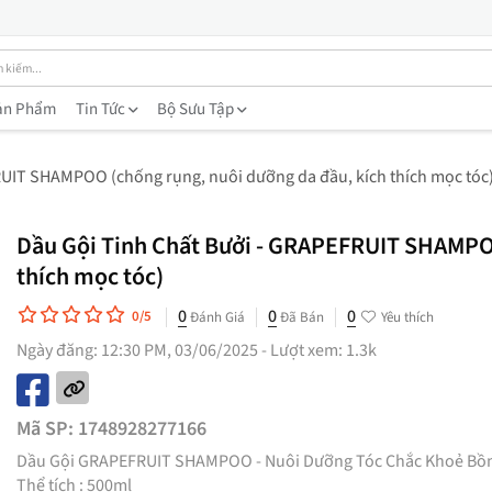
ản Phẩm
Tin Tức
Bộ Sưu Tập
RUIT SHAMPOO (chống rụng, nuôi dưỡng da đầu, kích thích mọc tóc
Dầu Gội Tinh Chất Bưởi - GRAPEFRUIT SHAMPOO
thích mọc tóc)
0
0
0
0/5
Đánh Giá
Đã Bán
Yêu thích
Ngày đăng: 12:30 PM, 03/06/2025 - Lượt xem: 1.3k
Mã SP:
1748928277166
Dầu Gội GRAPEFRUIT SHAMPOO - Nuôi Dưỡng Tóc Chắc Khoẻ Bồ
Thể tích : 500ml