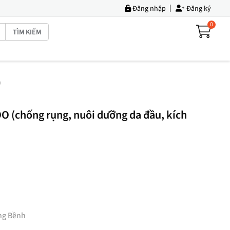
Đăng nhập
Đăng ký
0
TÌM KIẾM
)
 (chống rụng, nuôi dưỡng da đầu, kích
ng Bềnh