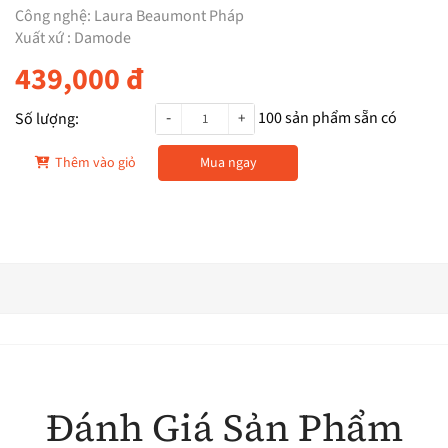
Công nghệ: Laura Beaumont Pháp
Xuất xứ : Damode
439,000
đ
-
100
sản phẩm sẵn có
Số lượng:
+
Thêm vào giỏ
Mua ngay
Đánh Giá Sản Phẩm