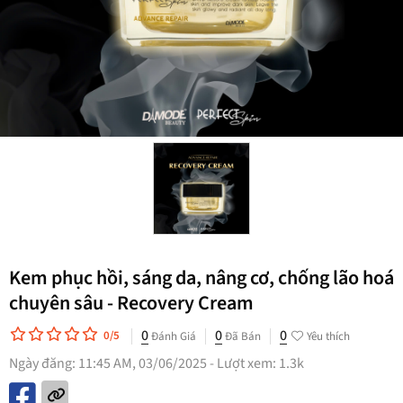
Kem phục hồi, sáng da, nâng cơ, chống lão hoá
chuyên sâu - Recovery Cream
0
0
0
0/5
Đánh Giá
Đã Bán
Yêu thích
Ngày đăng: 11:45 AM, 03/06/2025 - Lượt xem: 1.3k