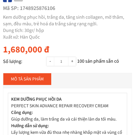
Mã SP:
1748925876106
Kem dưỡng phục hồi, trắng da, tăng sinh collagen, mờ thâm,
sạm, đều màu, trẻ hoá da trắng sáng rạng ngời.
Dung tích: 30gr/ hộp
Xuất xứ: Hàn Quốc
1,680,000
đ
-
100
sản phẩm sẵn có
Số lượng:
+
MÔ TẢ SẢN PHẨM
KEM DƯỠNG PHỤC HỒI DA
PERFECT SKIN ADVANCE REPAIR RECOVERY CREAM
Công dụng:
Giúp dưỡng da, làm trắng da và cải thiện làn da tối màu.
Hướng dẫn sử dụng:
Lấy lượng kem vừa đủ thoa nhẹ nhàng khắp mặt và vùng cổ