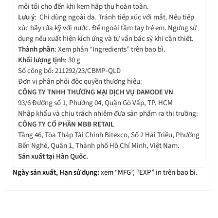
mỗi tối cho đến khi kem hấp thụ hoàn toàn.
Lưu ý
: Chỉ dùng ngoài da. Tránh tiếp xúc với mắt. Nếu tiếp
xúc hãy rửa kỹ với nước. Để ngoài tầm tay trẻ em. Ngưng sử
dụng nếu xuất hiện kích ứng và tư vấn bác sỹ khi cần thiết.
Thành phần
: Xem phần “Ingredients” trên bao bì.
Khối lượng tịnh
: 30 g
Số công bố: 211292/23/CBMP-QLD
Đơn vị phân phối độc quyền thương hiệu:
CÔNG TY TNHH THƯƠNG MẠI DỊCH VỤ DAMODE VN
93/6 Đường số 1, Phường 04, Quận Gò Vấp, TP. HCM
Nhập khẩu và chịu trách nhiệm đưa sản phẩm ra thị trường:
CÔNG TY CỔ PHẦN MBB RETAIL
Tầng 46, Tòa Tháp Tài Chính Bitexco, Số 2 Hải Triều, Phường
Bến Nghé, Quận 1, Thành phố Hồ Chí Minh, Việt Nam.
Sản xuất tại Hàn Quốc.
Ngày sản xuất, Hạn sử dụng:
xem “MFG”, “EXP” in trên bao bì.