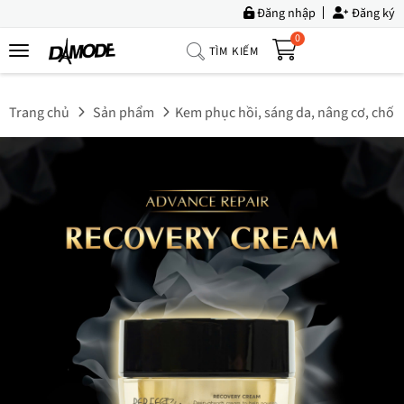
Đăng nhập
Đăng ký
0
TÌM KIẾM
Trang
Chủ
Trang chủ
Sản phẩm
Kem phục hồi, sáng da, nâng cơ, chốn
Về
Chúng
Tôi
Sản
Phẩm
Tin
Tức
Bộ
Sưu
Tập