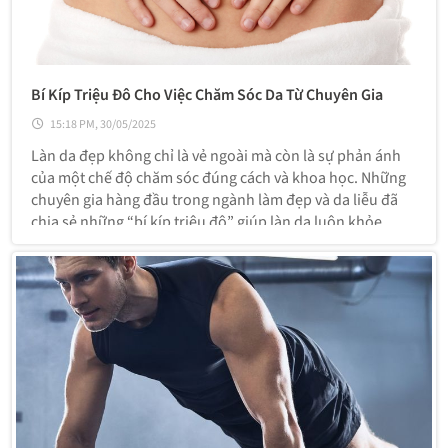
Bí Kíp Triệu Đô Cho Việc Chăm Sóc Da Từ Chuyên Gia
15:18 PM, 30/05/2025
Làn da đẹp không chỉ là vẻ ngoài mà còn là sự phản ánh
của một chế độ chăm sóc đúng cách và khoa học. Những
chuyên gia hàng đầu trong ngành làm đẹp và da liễu đã
chia sẻ những “bí kíp triệu đô” giúp làn da luôn khỏe
mạnh, căng bóng và tràn đầy sức sống. Dưới đây là những
nguyên tắc quan trọng