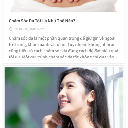
Chăm Sóc Da Tốt Là Như Thế Nào?
15:18 PM, 30/05/2025
Chăm sóc da là một phần quan trọng để giữ gìn vẻ ngoài
trẻ trung, khỏe mạnh và tự tin. Tuy nhiên, không phải ai
cũng hiểu rõ cách chăm sóc da đúng cách để đạt hiệu quả
tối ưu. Một quy trình chăm sóc da tốt không chỉ dựa vào
sản phẩm, mà còn phải phù hợp với loại da, lối sống và
nhu cầu cá nhân.