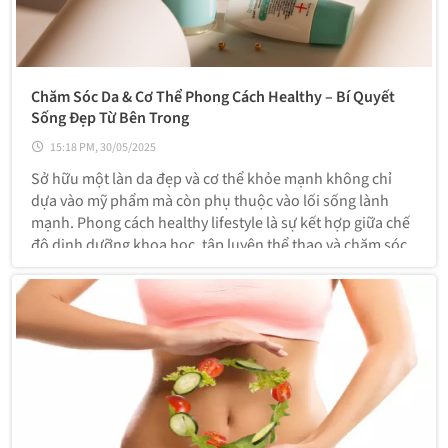
Chăm Sóc Da & Cơ Thể Phong Cách Healthy – Bí Quyết
Sống Đẹp Từ Bên Trong
15:18 PM, 30/05/2025
Sở hữu một làn da đẹp và cơ thể khỏe mạnh không chỉ
dựa vào mỹ phẩm mà còn phụ thuộc vào lối sống lành
mạnh. Phong cách healthy lifestyle là sự kết hợp giữa chế
độ dinh dưỡng khoa học, tập luyện thể thao và chăm sóc
da đúng cách, giúp duy trì vẻ ngoài rạng rỡ và cơ thể tràn
đầy năng lượng.