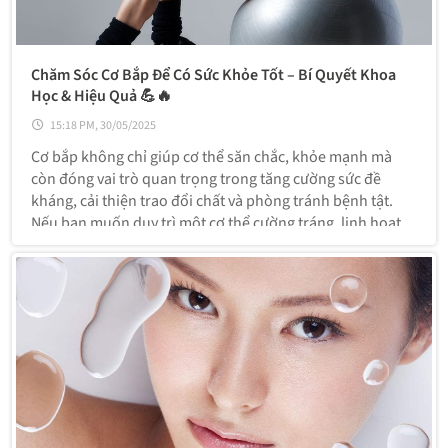
Chăm Sóc Cơ Bắp Để Có Sức Khỏe Tốt – Bí Quyết Khoa
Học & Hiệu Quả 💪🔥
15:18 PM, 30/05/2025
Cơ bắp không chỉ giúp cơ thể săn chắc, khỏe mạnh mà
còn đóng vai trò quan trọng trong tăng cường sức đề
kháng, cải thiện trao đổi chất và phòng tránh bệnh tật.
Nếu bạn muốn duy trì một cơ thể cường tráng, linh hoạt
thì cần có chế độ chăm sóc cơ bắp đúng cách và khoa học.
Dưới đây là các nguyên tắc