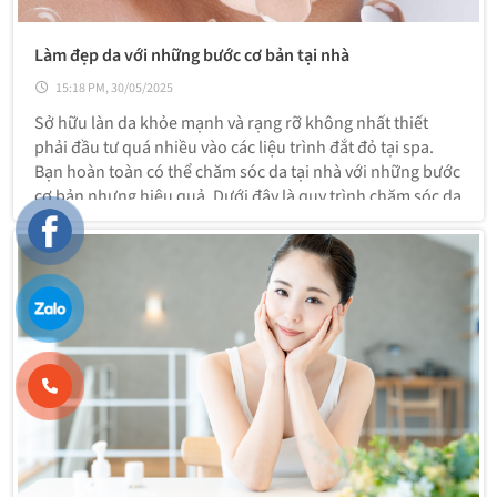
Làm đẹp da với những bước cơ bản tại nhà
15:18 PM, 30/05/2025
Sở hữu làn da khỏe mạnh và rạng rỡ không nhất thiết
phải đầu tư quá nhiều vào các liệu trình đắt đỏ tại spa.
Bạn hoàn toàn có thể chăm sóc da tại nhà với những bước
cơ bản nhưng hiệu quả. Dưới đây là quy trình chăm sóc da
mà bạn có thể áp dụng để duy trì làn da luôn tươi trẻ và
sáng mịn.