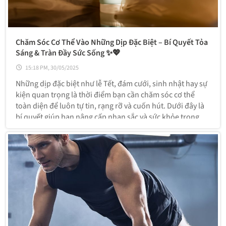
Chăm Sóc Cơ Thể Vào Những Dịp Đặc Biệt – Bí Quyết Tỏa
Sáng & Tràn Đầy Sức Sống ✨💖
15:18 PM, 30/05/2025
Những dịp đặc biệt như lễ Tết, đám cưới, sinh nhật hay sự
kiện quan trọng là thời điểm bạn cần chăm sóc cơ thể
toàn diện để luôn tự tin, rạng rỡ và cuốn hút. Dưới đây là
bí quyết giúp bạn nâng cấp nhan sắc và sức khỏe trong
thời gian ngắn!