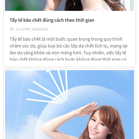
Tẩy tế bào chết đúng cách theo thời gian
15:18 PM, 30/05/2025
Tẩy tế bào chết là một bước quan trọng trong quy trình
chăm sóc da, giúp loại bỏ các lớp da chết tích tụ, mang lại
làn da sáng khỏe và mịn màng hơn. Tuy nhiên, việc tẩy tế
bào chết không đúng cách hoặc không đúng thời gian có
thể gây tổn thương da. Bài viết này sẽ hướng dẫn bạn cách
thực hiện tẩy tế