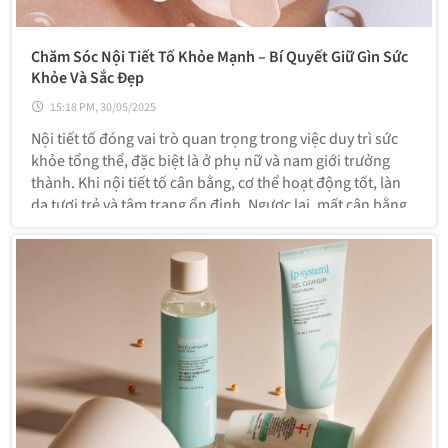
Chăm Sóc Nội Tiết Tố Khỏe Mạnh – Bí Quyết Giữ Gìn Sức
Khỏe Và Sắc Đẹp
15:18 PM, 30/05/2025
Nội tiết tố đóng vai trò quan trọng trong việc duy trì sức
khỏe tổng thể, đặc biệt là ở phụ nữ và nam giới trưởng
thành. Khi nội tiết tố cân bằng, cơ thể hoạt động tốt, làn
da tươi trẻ và tâm trạng ổn định. Ngược lại, mất cân bằng
nội tiết có thể gây ra nhiều vấn đề như mụn, tăng cân, mất
ngủ,...