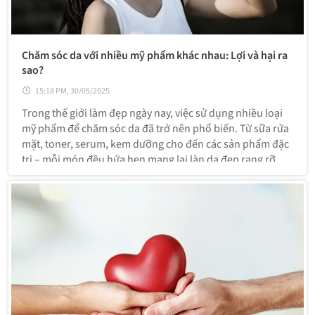
Chăm sóc da với nhiều mỹ phẩm khác nhau: Lợi và hại ra
sao?
15:18 PM, 30/05/2025
Trong thế giới làm đẹp ngày nay, việc sử dụng nhiều loại
mỹ phẩm để chăm sóc da đã trở nên phổ biến. Từ sữa rửa
mặt, toner, serum, kem dưỡng cho đến các sản phẩm đặc
trị – mỗi món đều hứa hẹn mang lại làn da đẹp rạng rỡ.
Tuy nhiên, việc phối hợp nhiều sản phẩm khác nhau cũng
đem đến cả lợi ích