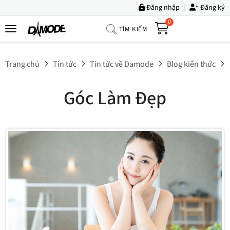
Đăng nhập
Đăng ký
0
TÌM KIẾM
Trang
Chủ
Trang chủ
Tin tức
Tin tức về Damode
Blog kiến thức
Về
Chúng
Góc Làm Đẹp
Tôi
Sản
Phẩm
Tin
Tức
Bộ
Sưu
Tập