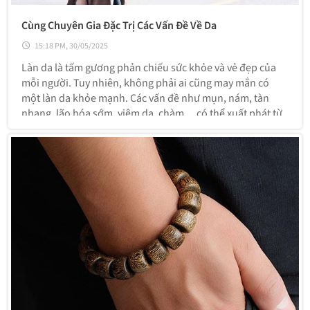
Cùng Chuyên Gia Đặc Trị Các Vấn Đề Về Da
15:18 PM, 30/05/2025
Làn da là tấm gương phản chiếu sức khỏe và vẻ đẹp của
mỗi người. Tuy nhiên, không phải ai cũng may mắn có
một làn da khỏe mạnh. Các vấn đề như mụn, nám, tàn
nhang, lão hóa sớm, viêm da, chàm… có thể xuất phát từ
nhiều nguyên nhân như môi trường, chế độ sinh hoạt, nội
tiết tố hay cách chăm sóc chưa p