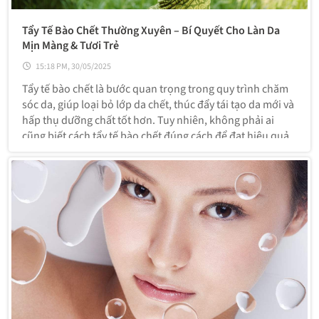
Tẩy Tế Bào Chết Thường Xuyên – Bí Quyết Cho Làn Da
Mịn Màng & Tươi Trẻ
15:18 PM, 30/05/2025
Tẩy tế bào chết là bước quan trọng trong quy trình chăm
sóc da, giúp loại bỏ lớp da chết, thúc đẩy tái tạo da mới và
hấp thụ dưỡng chất tốt hơn. Tuy nhiên, không phải ai
cũng biết cách tẩy tế bào chết đúng cách để đạt hiệu quả
tối ưu. Cùng tìm hiểu lợi ích, tần suất và phương pháp tẩy
tế bào chết