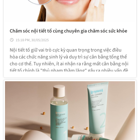
Chăm sóc nội tiết tố cùng chuyên gia chăm sóc sức khỏe
15:18 PM, 30/05/2025
Nội tiết tố giữ vai trò cực kỳ quan trọng trong việc điều
hòa các chức năng sinh lý và duy trì sự cân bằng tổng thể
cho cơ thể. Tuy nhiên, ít ai nhận ra rằng mất cân bằng nội
tiết tố chính là "thủ phạm thầm lặng" gây ra nhiều vấn đề
về sức khỏe, từ rối loạn kinh nguyệt, stress, mất ngủ đến
lão hóa