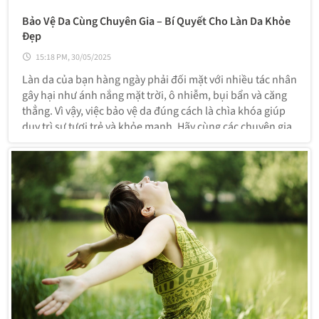
Bảo Vệ Da Cùng Chuyên Gia – Bí Quyết Cho Làn Da Khỏe
Đẹp
15:18 PM, 30/05/2025
Làn da của bạn hàng ngày phải đối mặt với nhiều tác nhân
gây hại như ánh nắng mặt trời, ô nhiễm, bụi bẩn và căng
thẳng. Vì vậy, việc bảo vệ da đúng cách là chìa khóa giúp
duy trì sự tươi trẻ và khỏe mạnh. Hãy cùng các chuyên gia
tìm hiểu những phương pháp chăm sóc da hiệu quả nhất!