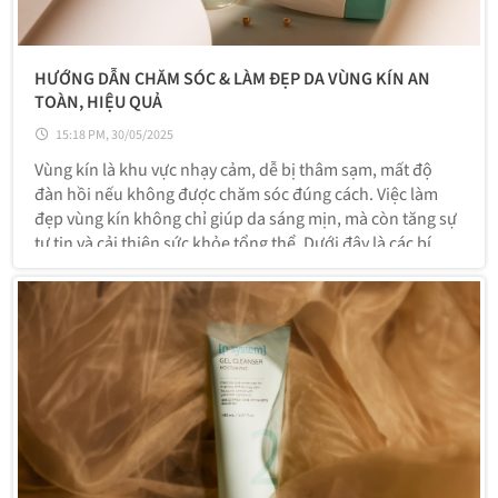
HƯỚNG DẪN CHĂM SÓC & LÀM ĐẸP DA VÙNG KÍN AN
TOÀN, HIỆU QUẢ
15:18 PM, 30/05/2025
Vùng kín là khu vực nhạy cảm, dễ bị thâm sạm, mất độ
đàn hồi nếu không được chăm sóc đúng cách. Việc làm
đẹp vùng kín không chỉ giúp da sáng mịn, mà còn tăng sự
tự tin và cải thiện sức khỏe tổng thể. Dưới đây là các bí
quyết giúp bạn chăm sóc vùng da này an toàn và hiệu
quả.