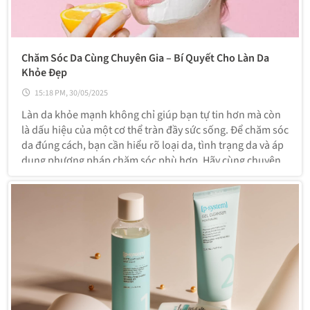
Chăm Sóc Da Cùng Chuyên Gia – Bí Quyết Cho Làn Da
Khỏe Đẹp
15:18 PM, 30/05/2025
Làn da khỏe mạnh không chỉ giúp bạn tự tin hơn mà còn
là dấu hiệu của một cơ thể tràn đầy sức sống. Để chăm sóc
da đúng cách, bạn cần hiểu rõ loại da, tình trạng da và áp
dụng phương pháp chăm sóc phù hợp. Hãy cùng chuyên
gia khám phá cách duy trì làn da đẹp lâu dài!