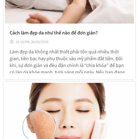
Cách làm đẹp da như thế nào để đơn giản?
15:18 PM, 30/05/2025
Làm đẹp da không nhất thiết phải tốn quá nhiều thời
gian, tiền bạc hay phụ thuộc vào mỹ phẩm đắt tiền. Đôi
khi, sự đơn giản và đều đặn chính là “chìa khóa” để bạn
có làn da khỏe mạnh, tươi sáng mỗi ngày. Nếu bạn đang
tìm một lộ trình chăm sóc da đơn giản, dễ thực hiện
nhưng vẫn hiệu quả