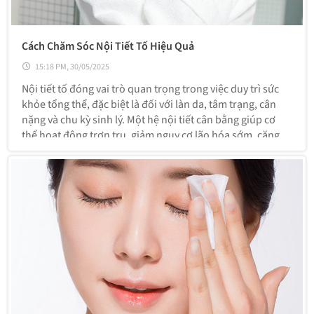
Cách Chăm Sóc Nội Tiết Tố Hiệu Quả
15:18 PM, 30/05/2025
Nội tiết tố đóng vai trò quan trọng trong việc duy trì sức
khỏe tổng thể, đặc biệt là đối với làn da, tâm trạng, cân
nặng và chu kỳ sinh lý. Một hệ nội tiết cân bằng giúp cơ
thể hoạt động trơn tru, giảm nguy cơ lão hóa sớm, căng
thẳng và rối loạn sinh lý. Dưới đây là những cách giúp
chăm sóc