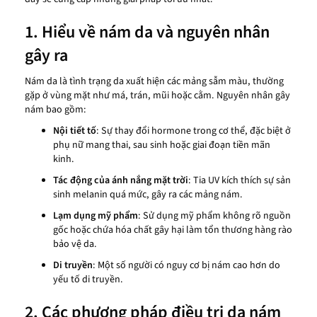
1. Hiểu về nám da và nguyên nhân
gây ra
Nám da là tình trạng da xuất hiện các mảng sẫm màu, thường
gặp ở vùng mặt như má, trán, mũi hoặc cằm. Nguyên nhân gây
nám bao gồm:
Nội tiết tố
: Sự thay đổi hormone trong cơ thể, đặc biệt ở
phụ nữ mang thai, sau sinh hoặc giai đoạn tiền mãn
kinh.
Tác động của ánh nắng mặt trời
: Tia UV kích thích sự sản
sinh melanin quá mức, gây ra các mảng nám.
Lạm dụng mỹ phẩm
: Sử dụng mỹ phẩm không rõ nguồn
gốc hoặc chứa hóa chất gây hại làm tổn thương hàng rào
bảo vệ da.
Di truyền
: Một số người có nguy cơ bị nám cao hơn do
yếu tố di truyền.
2. Các phương pháp điều trị da nám