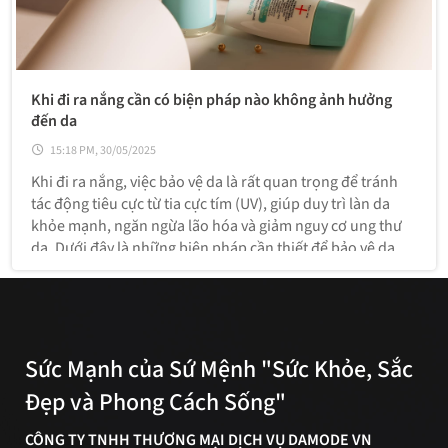
Khi đi ra nắng cần có biện pháp nào không ảnh hưởng
đến da
15:18 PM, 30/05/2025
Khi đi ra nắng, việc bảo vệ da là rất quan trọng để tránh
tác động tiêu cực từ tia cực tím (UV), giúp duy trì làn da
khỏe mạnh, ngăn ngừa lão hóa và giảm nguy cơ ung thư
da. Dưới đây là những biện pháp cần thiết để bảo vệ da
khi tiếp xúc với ánh nắng mặt trời:
Sức Mạnh của Sứ Mệnh "Sức Khỏe, Sắc
Đẹp và Phong Cách Sống"
CÔNG TY TNHH THƯƠNG MẠI DỊCH VỤ DAMODE VN