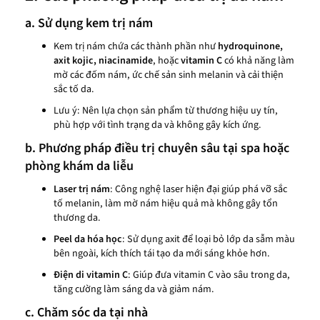
a. Sử dụng kem trị nám
Kem trị nám chứa các thành phần như
hydroquinone,
axit kojic, niacinamide
, hoặc
vitamin C
có khả năng làm
mờ các đốm nám, ức chế sản sinh melanin và cải thiện
sắc tố da.
Lưu ý: Nên lựa chọn sản phẩm từ thương hiệu uy tín,
phù hợp với tình trạng da và không gây kích ứng.
b. Phương pháp điều trị chuyên sâu tại spa hoặc
phòng khám da liễu
Laser trị nám
: Công nghệ laser hiện đại giúp phá vỡ sắc
tố melanin, làm mờ nám hiệu quả mà không gây tổn
thương da.
Peel da hóa học
: Sử dụng axit để loại bỏ lớp da sẫm màu
bên ngoài, kích thích tái tạo da mới sáng khỏe hơn.
Điện di vitamin C
: Giúp đưa vitamin C vào sâu trong da,
tăng cường làm sáng da và giảm nám.
c. Chăm sóc da tại nhà