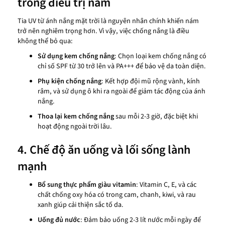
trong điều trị nám
Tia UV từ ánh nắng mặt trời là nguyên nhân chính khiến nám
trở nên nghiêm trọng hơn. Vì vậy, việc chống nắng là điều
không thể bỏ qua:
Sử dụng kem chống nắng
: Chọn loại kem chống nắng có
chỉ số SPF từ 30 trở lên và PA+++ để bảo vệ da toàn diện.
Phụ kiện chống nắng
: Kết hợp đội mũ rộng vành, kính
râm, và sử dụng ô khi ra ngoài để giảm tác động của ánh
nắng.
Thoa lại kem chống nắng
sau mỗi 2-3 giờ, đặc biệt khi
hoạt động ngoài trời lâu.
4. Chế độ ăn uống và lối sống lành
mạnh
Bổ sung thực phẩm giàu vitamin
: Vitamin C, E, và các
chất chống oxy hóa có trong cam, chanh, kiwi, và rau
xanh giúp cải thiện sắc tố da.
Uống đủ nước
: Đảm bảo uống 2-3 lít nước mỗi ngày để