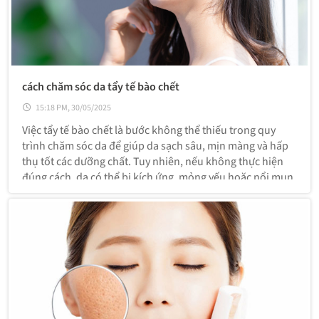
cách chăm sóc da tẩy tế bào chết
15:18 PM, 30/05/2025
Việc tẩy tế bào chết là bước không thể thiếu trong quy
trình chăm sóc da để giúp da sạch sâu, mịn màng và hấp
thụ tốt các dưỡng chất. Tuy nhiên, nếu không thực hiện
đúng cách, da có thể bị kích ứng, mỏng yếu hoặc nổi mụn.
Dưới đây là hướng dẫn cách chăm sóc da sau khi tẩy tế
bào chết