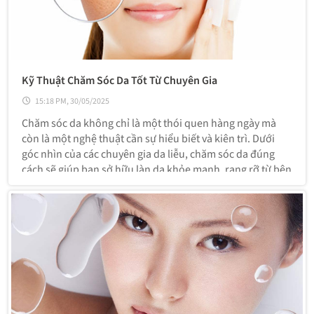
Kỹ Thuật Chăm Sóc Da Tốt Từ Chuyên Gia
15:18 PM, 30/05/2025
Chăm sóc da không chỉ là một thói quen hàng ngày mà
còn là một nghệ thuật cần sự hiểu biết và kiên trì. Dưới
góc nhìn của các chuyên gia da liễu, chăm sóc da đúng
cách sẽ giúp bạn sở hữu làn da khỏe mạnh, rạng rỡ từ bên
trong. Dưới đây là những kỹ thuật chăm sóc da hiệu quả
mà bạn có thể áp dụng