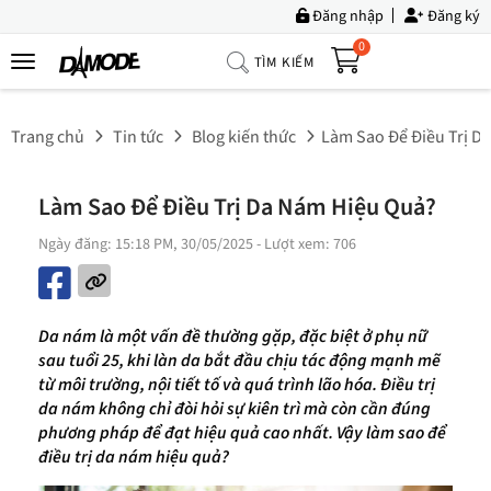
Đăng nhập
Đăng ký
0
TÌM KIẾM
Trang
Chủ
Trang chủ
Tin tức
Blog kiến thức
Làm Sao Để Điều Trị D
Về
Chúng
Làm Sao Để Điều Trị Da Nám Hiệu Quả?
Tôi
Ngày đăng: 15:18 PM, 30/05/2025
- Lượt xem: 706
Sản
Phẩm
Tin
Da nám là một vấn đề thường gặp, đặc biệt ở phụ nữ
Tức
sau tuổi 25, khi làn da bắt đầu chịu tác động mạnh mẽ
từ môi trường, nội tiết tố và quá trình lão hóa. Điều trị
Bộ
da nám không chỉ đòi hỏi sự kiên trì mà còn cần đúng
Sưu
phương pháp để đạt hiệu quả cao nhất. Vậy làm sao để
Tập
điều trị da nám hiệu quả?