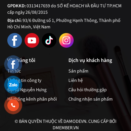
GPDKKD:
0313417659 do SỞ KẾ HOẠCH VÀ ĐẦU TƯ TP.HCM
cấp ngày 26/08/2015
Địa chỉ:
93/6 Đường số 1, Phường Hạnh Thông, Thành phố
Hồ Chí Minh, Việt Nam
Về chúng tôi
Dịch vụ khách hàng
Tin tức
Sản phẩm
Thông tin công ty
Liên hệ
Đại sứ Nguyễn Hưng
Câu hỏi thường gặp
Hệ thống kênh phân phối
Chứng nhận sản phẩm
© BẢN QUYỀN THUỘC VỀ DAMODEVN. CUNG CẤP BỞI
DMEMBER.VN