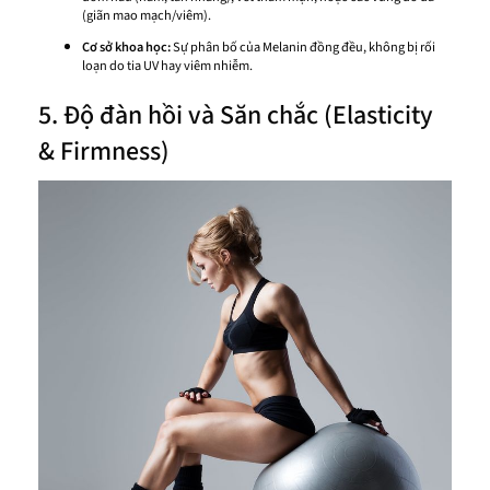
(giãn mao mạch/viêm).
Cơ sở khoa học:
Sự phân bố của Melanin đồng đều, không bị rối
loạn do tia UV hay viêm nhiễm.
5. Độ đàn hồi và Săn chắc (Elasticity
& Firmness)