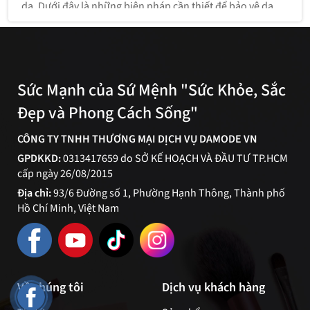
da. Dưới đây là những biện pháp cần thiết để bảo vệ da
khi tiếp xúc với ánh nắng mặt trời:
Sức Mạnh của Sứ Mệnh "Sức Khỏe, Sắc
Đẹp và Phong Cách Sống"
CÔNG TY TNHH THƯƠNG MẠI DỊCH VỤ DAMODE VN
GPDKKD:
0313417659 do SỞ KẾ HOẠCH VÀ ĐẦU TƯ TP.HCM
cấp ngày 26/08/2015
Địa chỉ:
93/6 Đường số 1, Phường Hạnh Thông, Thành phố
Hồ Chí Minh, Việt Nam
Về chúng tôi
Dịch vụ khách hàng