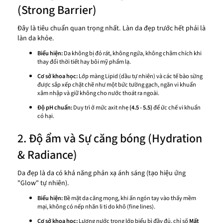
(Strong Barrier)
Đây là tiêu chuẩn quan trọng nhất. Làn da đẹp trước hết phải là
làn da khỏe.
Biểu hiện:
Da không bị đỏ rát, không ngứa, không châm chích khi
thay đổi thời tiết hay bôi mỹ phẩm lạ.
Cơ sở khoa học:
Lớp màng Lipid (dầu tự nhiên) và các tế bào sừng
được sắp xếp chặt chẽ như một bức tường gạch, ngăn vi khuẩn
xâm nhập và giữ không cho nước thoát ra ngoài.
Độ pH chuẩn:
Duy trì ở mức axit nhẹ
(4.5 - 5.5)
để ức chế vi khuẩn
có hại.
2. Độ ẩm và Sự căng bóng (Hydration
& Radiance)
Da đẹp là da có khả năng phản xạ ánh sáng (tạo hiệu ứng
"Glow" tự nhiên).
Biểu hiện:
Bề mặt da căng mọng, khi ấn ngón tay vào thấy mềm
mại, không có nếp nhăn li ti do khô (fine lines).
Cơ sở khoa học:
Lượng nước trong lớp biểu bì đầy đủ, chỉ số
Mất