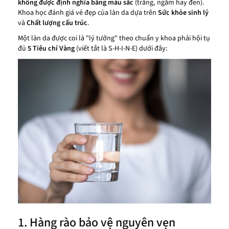
không được định nghĩa bằng màu sắc
(trắng, ngăm hay đen).
Khoa học đánh giá vẻ đẹp của làn da dựa trên
Sức khỏe sinh lý
và
Chất lượng cấu trúc
.
Một làn da được coi là "lý tưởng" theo chuẩn y khoa phải hội tụ
đủ
5 Tiêu chí Vàng
(viết tắt là S-H-I-N-E) dưới đây:
1. Hàng rào bảo vệ nguyên vẹn