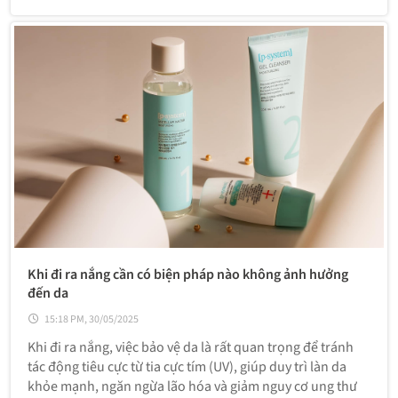
làm sạch cần được thực hiện đúng cách – đủ sâu – nhưng
không gây khô căng.
Khi đi ra nắng cần có biện pháp nào không ảnh hưởng
đến da
15:18 PM, 30/05/2025
Khi đi ra nắng, việc bảo vệ da là rất quan trọng để tránh
tác động tiêu cực từ tia cực tím (UV), giúp duy trì làn da
khỏe mạnh, ngăn ngừa lão hóa và giảm nguy cơ ung thư