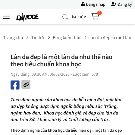
Đăng nhập
Đăng ký
0
TÌM KIẾM
Trang
Chủ
Trang chủ
Tin tức
Blog kiến thức
Làn da đẹp là một làn 
Về
Chúng
Làn da đẹp là một làn da như thế nào
Tôi
theo tiêu chuẩn khoa học
Sản
Ngày đăng: 09:36 AM, 06/02/2026
- Lượt xem: 578
Phẩm
Tin
Tức
Theo định nghĩa của khoa học da liễu hiện đại, một làn
da đẹp không được định nghĩa bằng màu sắc (trắng,
Bộ
ngăm hay đen). Khoa học đánh giá vẻ đẹp của làn da
Sưu
dựa trên Sức khỏe sinh lý và Chất lượng cấu trúc.
Tập
Theo định nghĩa của khoa học da liễu hiện đại, một làn da đẹp