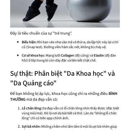
Đây là tiêu chuẩn của sự "trẻ trung".
Biểu hiện:
Khi bạn véo nhẹ vào má và thả ra, da lập tức nảy lại vị trí
cũ (Snap test). Đường viền hàm sắc nét, không bị chảy xệ.
Cơ sở khoa học:
Mạng lưới
Collagen
(độ cứng) và
Elastin
(độ đàn
hồi) ở lớp trung bì còn dày đặc và liên kết chặt chẽ.
Sự thật: Phân biệt "Da Khoa học" và
"Da Quảng cáo"
Để bạn không bị áp lực, khoa học cũng chỉ ra những điều
BÌNH
THƯỜNG
mà da đẹp vẫn có:
Lỗ chân lông:
Da đẹp vẫn có lỗ chân lông nhìn thấy được (đặc biệt
vùng mũi/má). Đó là nơi da bài tiết và thở. Làn da "không lỗ chân
lông" chỉ có trên app chỉnh ảnh.
Sợi bã nhờn:
Những chấm nhỏ lấm tấm ở mũi là sợi bã nhờn giúp