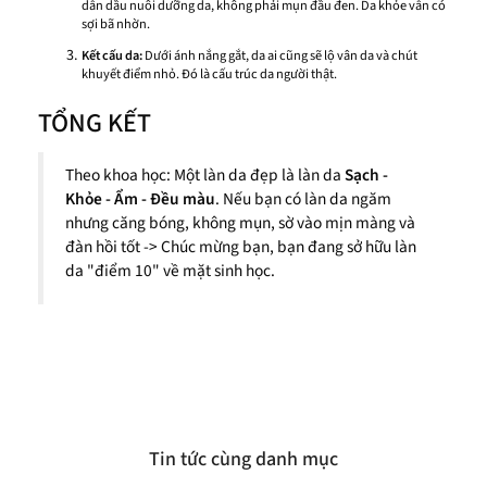
dẫn dầu nuôi dưỡng da, không phải mụn đầu đen. Da khỏe vẫn có
sợi bã nhờn.
Kết cấu da:
Dưới ánh nắng gắt, da ai cũng sẽ lộ vân da và chút
khuyết điểm nhỏ. Đó là cấu trúc da người thật.
TỔNG KẾT
Theo khoa học: Một làn da đẹp là làn da
Sạch -
Khỏe - Ẩm - Đều màu
. Nếu bạn có làn da ngăm
nhưng căng bóng, không mụn, sờ vào mịn màng và
đàn hồi tốt -> Chúc mừng bạn, bạn đang sở hữu làn
da "điểm 10" về mặt sinh học.
Tin tức cùng danh mục