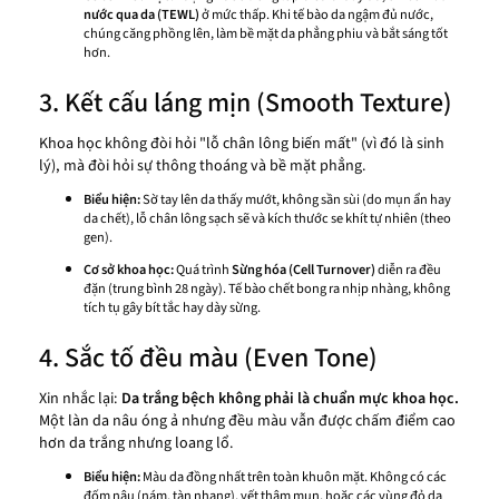
nước qua da (TEWL)
ở mức thấp. Khi tế bào da ngậm đủ nước,
chúng căng phồng lên, làm bề mặt da phẳng phiu và bắt sáng tốt
hơn.
3. Kết cấu láng mịn (Smooth Texture)
Khoa học không đòi hỏi "lỗ chân lông biến mất" (vì đó là sinh
lý), mà đòi hỏi sự thông thoáng và bề mặt phẳng.
Biểu hiện:
Sờ tay lên da thấy mướt, không sần sùi (do mụn ẩn hay
da chết), lỗ chân lông sạch sẽ và kích thước se khít tự nhiên (theo
gen).
Cơ sở khoa học:
Quá trình
Sừng hóa (Cell Turnover)
diễn ra đều
đặn (trung bình 28 ngày). Tế bào chết bong ra nhịp nhàng, không
tích tụ gây bít tắc hay dày sừng.
4. Sắc tố đều màu (Even Tone)
Xin nhắc lại:
Da trắng bệch không phải là chuẩn mực khoa học.
Một làn da nâu óng ả nhưng đều màu vẫn được chấm điểm cao
hơn da trắng nhưng loang lổ.
Biểu hiện:
Màu da đồng nhất trên toàn khuôn mặt. Không có các
đốm nâu (nám, tàn nhang), vết thâm mụn, hoặc các vùng đỏ da