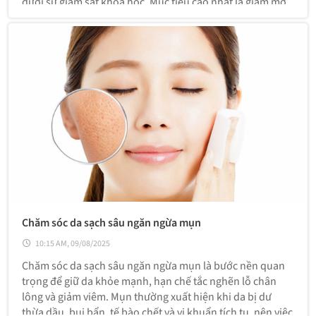
dưới sự giám sát khoa học. Mục tiêu cao nhất là giảm mỡ
thừa nhưng phải bảo vệ chức năng nội tạng và ổn định các
chỉ số sinh tồn.
Chăm sóc da sạch sâu ngăn ngừa mụn
10:15 AM, 09/08/2025
Chăm sóc da sạch sâu ngăn ngừa mụn là bước nền quan
trọng để giữ da khỏe mạnh, hạn chế tắc nghẽn lỗ chân
lông và giảm viêm. Mụn thường xuất hiện khi da bị dư
thừa dầu, bụi bẩn, tế bào chết và vi khuẩn tích tụ, nên việc