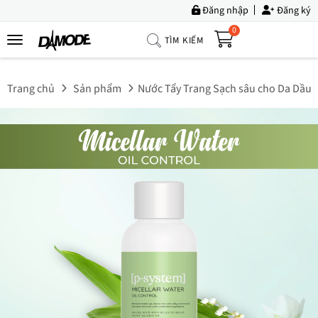
Đăng nhập
Đăng ký
0
TÌM KIẾM
Trang
Chủ
Trang chủ
Sản phẩm
Nước Tẩy Trang Sạch sâu cho Da Dầu, 
Về
Chúng
Tôi
Sản
Phẩm
Tin
Tức
Bộ
Sưu
Tập