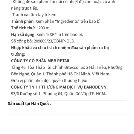
-Không để sản phẩm tại nơi có nhiệt độ cao hoặc có ánh
nắng trực tiếp.
-Tránh xa tầm tay trẻ em.
Thành phần
: Xem phần “Ingredients” trên bao bì.
Thể tích thực
: 200 ml.
Hạn sử dụng:
Xem “EXP” in trên bao bì.
Số công bố: 209869/23/CBMP-QLD.
Nhập khẩu và chịu trách nhiệm đưa sản phẩm ra thị
trường:
CÔNG TY CỔ PHẦN MBB RETAIL.
Tầng 46, Tòa Tháp Tài Chính Bitexco, Số 2 Hải Triều, Phường
Bến Nghé, Quận 1, Thành phố Hồ Chí Minh, Việt Nam.
Đơn vị phân phối độc quyền thương hiệu:
CÔNG TY TNHH THƯƠNG MẠI DỊCH VỤ DAMODE VN.
93/6 Đường số 1, Phường 04, Quận Gò Vấp,TP. HCM..
Sản xuất tại Hàn Quốc.