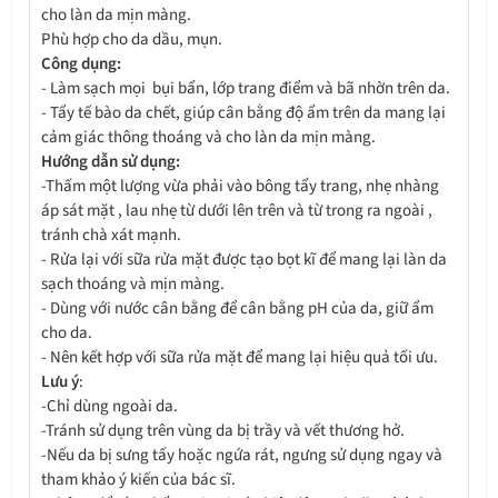
cho làn da mịn màng.
Phù hợp cho da dầu, mụn.
Công dụng:
- Làm sạch mọi bụi bẩn, lớp trang điểm và bã nhờn trên da.
- Tẩy tế bào da chết, giúp cân bằng độ ẩm trên da mang lại
cảm giác thông thoáng và cho làn da mịn màng.
Hướng dẫn sử dụng:
-Thấm một lượng vừa phải vào bông tẩy trang, nhẹ nhàng
áp sát mặt , lau nhẹ từ dưới lên trên và từ trong ra ngoài ,
tránh chà xát mạnh.
- Rửa lại với sữa rửa mặt được tạo bọt kĩ để mang lại làn da
sạch thoáng và mịn màng.
- Dùng với nước cân bằng để cân bằng pH của da, giữ ẩm
cho da.
- Nên kết hợp với sữa rửa mặt để mang lại hiệu quả tối ưu.
Lưu ý
:
-Chỉ dùng ngoài da.
-Tránh sử dụng trên vùng da bị trầy và vết thương hở.
-Nếu da bị sưng tấy hoặc ngứa rát, ngưng sử dụng ngay và
tham khảo ý kiến của bác sĩ.