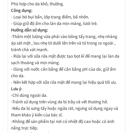
Phù hợp cho da khô, thường.
Công dụng:
- Loại bỏ bụi bẩn, lớp trang điểm, bã nhờn.
- Giúp giữ độ ẩm cho làn da mịn màng, tươi trẻ.
Hướng dẫn sử dụng:
-Thấm một lượng vừa phải vào bông tẩy trang, nhẹ nhàng
áp sát mặt , lau nhẹ từ dưới lên trên và từ trong ra ngoài ,
tránh chà xát mạnh.
- Rửa lại với sữa rửa mặt được tạo bọt kĩ để mang lại làn da
sạch thoáng và mịn màng.
- Dùng với nước cân bằng để cân bằng pH của da, giữ ẩm
cho da.
- Nên kết hợp với sữa rửa mặt để mang lại hiệu quả tối ưu.
Lưu ý
:
-Chỉ dùng ngoài da.
-Tránh sử dụng trên vùng da bị trầy và vết thương hở.
-Nếu da bị sưng tấy hoặc ngứa rát, ngưng sử dụng ngay và
tham khảo ý kiến của bác sĩ.
-Không để sản phẩm tại nơi có nhiệt độ cao hoặc có ánh
nắng trực tiếp.