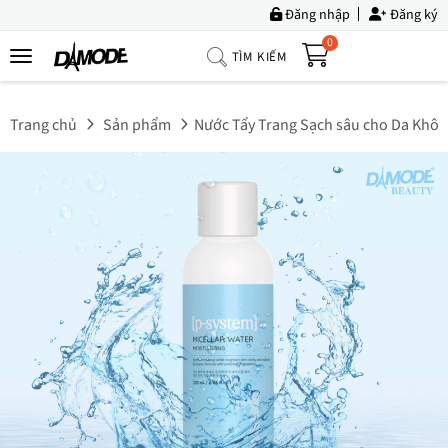
Đăng nhập
Đăng ký
0
TÌM KIẾM
Trang
Chủ
Trang chủ
Sản phẩm
Nước Tẩy Trang Sạch sâu cho Da Khô, 
Về
Chúng
Tôi
Sản
Phẩm
Tin
Tức
Bộ
Sưu
Tập