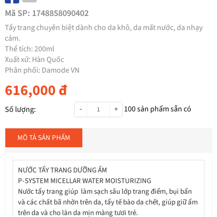
Mã SP:
1748858090402
Tẩy trang chuyên biệt dành cho da khô, da mất nước, da nhạy
cảm.
Thể tích: 200ml
Xuất xứ: Hàn Quốc
Phân phối: Damode VN
616,000
đ
-
100
sản phẩm sẵn có
Số lượng:
+
MÔ TẢ SẢN PHẨM
NƯỚC TẨY TRANG DƯỠNG ẨM
P-SYSTEM MICELLAR WATER MOISTURIZING
Nước tẩy trang giúp làm sạch sâu lớp trang điểm, bụi bẩn
và các chất bã nhờn trên da, tẩy tế bào da chết, giúp giữ ẩm
trên da và cho làn da mịn màng tươi trẻ.