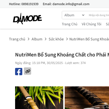
Hotline:
0898191939
Email:
damode.info@gmail.com
Trang Chủ
Về Chúng Tôi
S
Trang chủ
Album
Sức khỏe
NutriMen Bổ Sung Khoá
NutriMen Bổ Sung Khoáng Chất cho Phái
Ngày đăng: 15:18 PM, 30/05/2025
- Lượt xem: 374