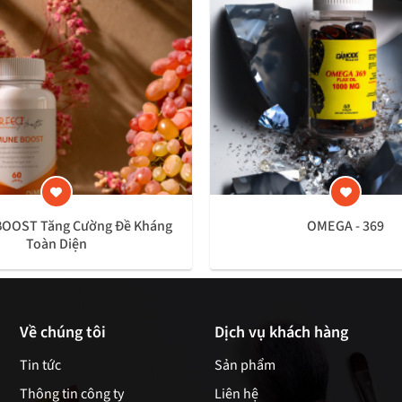
OOST Tăng Cường Đề Kháng
OMEGA - 369
Toàn Diện
Về chúng tôi
Dịch vụ khách hàng
Tin tức
Sản phẩm
Thông tin công ty
Liên hệ