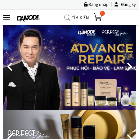
Đăng nhập
Đăng ký
0
TÌM KIẾM
Trang
Chủ
Về
Chúng
Tôi
Sản
Phẩm
Tin
Tức
Bộ
Sưu
Tập