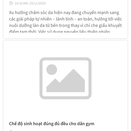
10:32 AM, 19/11/2025
Xu hướng chăm sóc da hiện nay đang chuyển mạnh sang
các giải pháp tự nhiên – lành tính – an toàn, hướng tới việc
nuôi dưỡng làn da từ bên trong thay vì chỉ che giấu khuyết
điểm tạm thời. Việc sử dụng nguyên liệu thiên nhiên
không chỉ tiết kiệm chi phí mà còn giảm nguy cơ kích ứng,
giúp da khỏe hơn theo thời gian.
Chế độ sinh hoạt đúng đủ đều cho dân gym