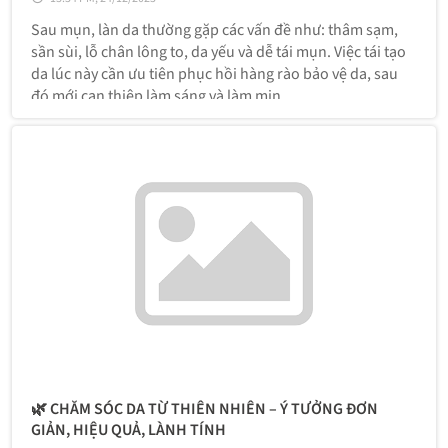
Sau mụn, làn da thường gặp các vấn đề như: thâm sạm,
sần sùi, lỗ chân lông to, da yếu và dễ tái mụn. Việc tái tạo
da lúc này cần ưu tiên phục hồi hàng rào bảo vệ da, sau
đó mới can thiệp làm sáng và làm mịn.
🌿 CHĂM SÓC DA TỪ THIÊN NHIÊN – Ý TƯỞNG ĐƠN
GIẢN, HIỆU QUẢ, LÀNH TÍNH