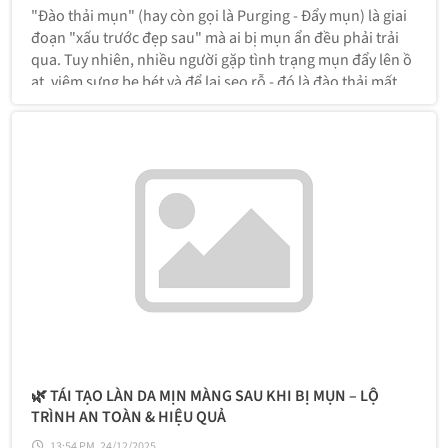
"Đào thải mụn" (hay còn gọi là Purging - Đẩy mụn) là giai
đoạn "xấu trước đẹp sau" mà ai bị mụn ẩn đều phải trải
qua. Tuy nhiên, nhiều người gặp tình trạng mụn đẩy lên ồ
ạt, viêm sưng be bét và để lại sẹo rỗ - đó là đào thải mất
kiểm soát.
🌿 TÁI TẠO LÀN DA MỊN MÀNG SAU KHI BỊ MỤN – LỘ
TRÌNH AN TOÀN & HIỆU QUẢ
13:54 PM, 24/12/2025