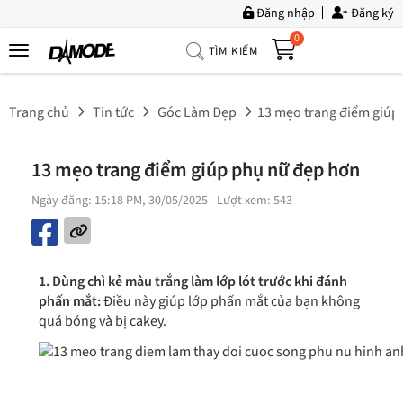
Đăng nhập
Đăng ký
0
TÌM KIẾM
Trang
Chủ
Trang chủ
Tin tức
Góc Làm Đẹp
13 mẹo trang điểm giúp
Về
Chúng
13 mẹo trang điểm giúp phụ nữ đẹp hơn
Tôi
Ngày đăng: 15:18 PM, 30/05/2025
- Lượt xem: 543
Sản
Phẩm
Tin
1. Dùng chì kẻ màu trắng làm lớp lót trước khi đánh
Tức
phấn mắt:
Điều này giúp lớp phấn mắt của bạn không
quá bóng và bị cakey.
Bộ
Sưu
Tập