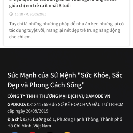
giúp chị em trẻ ra ít nhất 5 tuổi
15:18 PM, 30/05/2025
Tuy chỉ là những phương pháp dễ như ăn kẹo nhưng lại có
tác dụng tuyệt vời, mang lại nét đẹp trẻ trung năng động
cho chị em.
Sức Mạnh của Sứ Mệnh "Sức Khỏe, Sắc
Đẹp và Phong Cách Sống"
CÔNG TY TNHH THƯƠNG MẠI DỊCH VỤ DAMODE VN
GPDKKD:
0313417659 do SỞ KẾ HOẠCH VÀ ĐẦU TƯ TP.HCM
cấp ngày 26/08/2015
Địa chỉ:
93/6 Đường số 1, Phường Hạnh Thông, Thành phố
Hồ Chí Minh, Việt Nam