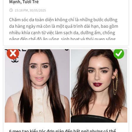
Mạnh, Tươi Trẻ
15:18 PM, 30/05/2025
Chăm sóc da toàn diện không chỉ là những bước dưỡng
da hàng ngày mà còn là một quá trình dài hạn, bao gồm
nhiều khía cạnh từ việc làm sạch da, dưỡng ẩm, chống
nắng đến chế độ ăn uống, sinh hoạt và thói quen sống
lành mạnh. Một quy trình chăm sóc da toàn diện sẽ giúp
làn da bạn luôn khỏe mạnh
6 mẹo tạo kiểu tóc đơn giản đến bất ngờ nhưng có thể