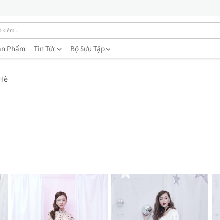
ản Phẩm
Tin Tức
Bộ Sưu Tập
 Hè