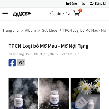
Đăng nhập
Đăng ký
0
TÌM KIẾM
Trang
Chủ
Trang chủ
Album
Sức khỏe
TPCN Loại bỏ Mỡ Máu - Mỡ N
Về
Chúng
TPCN Loại bỏ Mỡ Máu - Mỡ Nội Tạng
Tôi
Ngày đăng: 15:18 PM, 30/05/2025
- Lượt xem: 337
Sản
Phẩm
Tin
Tức
Bộ
Sưu
Tập