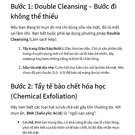
Bước 1: Double Cleansing – Bước đi
không thể thiếu
Nếu bạn đang bị mụn ẩn mà chỉ dùng sữa rửa mặt, đó là một
sai lầm lớn. Bạn bắt buộc phải áp dụng phương pháp
Double
Cleansing
(Làm sạch kép):
Tẩy trang (Dầu/Sáp/Nước):
Dầu hòa tan dầu. Chỉ có sản phẩm tẩy
trang chuyên dụng mới có thể len lỏi và lôi kéo bã nhờn, lớp
makeup hay kem chống nắng ra khỏi lỗ chân lông.
Sữa rửa mặt dịu nhẹ:
Cuốn trôi bụi bẩn còn sót lại trên bề mặt. Nên
chọn độ pH chuẩn (5.0 - 6.0) để bảo vệ màng ẩm tự nhiên.
Bước 2: Tẩy tế bào chết hóa học
(Chemical Exfoliation)
Hãy tạm biệt các loại hạt scrub chà xát gây tổn thương da. Với
mụn ẩn,
BHA (Salicylic Acid)
là "ngôi sao sáng".
Cơ chế:
BHA tan trong dầu, có khả năng đi sâu vào lỗ chân lông,
phá vỡ liên kết của bã nhờn và tế bào chết, từ đó đẩy nhân mụn
lên bề mặt.