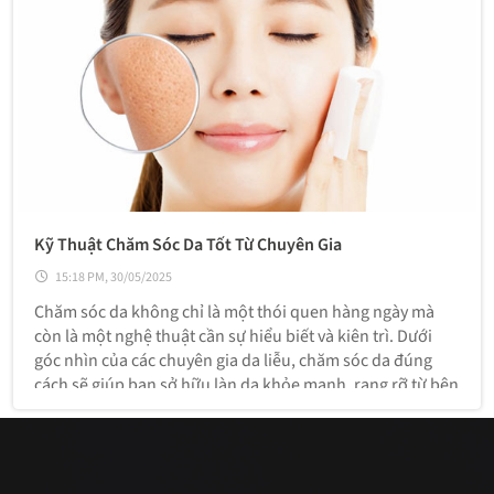
Kỹ Thuật Chăm Sóc Da Tốt Từ Chuyên Gia
15:18 PM, 30/05/2025
Chăm sóc da không chỉ là một thói quen hàng ngày mà
còn là một nghệ thuật cần sự hiểu biết và kiên trì. Dưới
góc nhìn của các chuyên gia da liễu, chăm sóc da đúng
cách sẽ giúp bạn sở hữu làn da khỏe mạnh, rạng rỡ từ bên
trong. Dưới đây là những kỹ thuật chăm sóc da hiệu quả
mà bạn có thể áp dụng