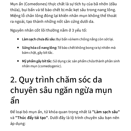
Mụn ẩn (Comedones) thực chất là sự tích tụ của bã nhờn (dầu
thừa), bụi bẩn và tế bào chết bị mắc kẹt sâu trong nang lông.
Miệng lỗ chân lông đóng lại khiến nhân mụn không thể thoát
ra ngoài, tạo thành những nốt sần cứng dưới da.
Nguyên nhân cốt lõi thường nằm ở 3 yếu tố:
Làm sạch chưa đủ sâu:
Bụi bẩn và kem chống nắng còn sót lại.
Sừng hóa cổ nang lông:
Tế bào chết không bong ra tự nhiên mà
bám chặt, gây bít tắc.
Mỹ phẩm gây bít tắc:
Sử dụng các sản phẩm chứa thành phần sinh
nhân mụn (comedogenic).
2. Quy trình chăm sóc da
chuyên sâu ngăn ngừa mụn
ẩn
Để loại bỏ mụn ẩn, từ khóa quan trọng nhất là
"Làm sạch sâu"
và
"Thúc đẩy tái tạo"
. Dưới đây là lộ trình chuyên sâu bạn nên
áp dụng: