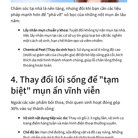
Chăm sóc tại nhà là nền tảng, nhưng đôi khi bạn cần các liệu
pháp mạnh hơn để "phá vỡ" vỏ bọc của những nốt mụn ẩn lâu
năm:
Lấy nhân mụn chuẩn y khoa:
Tuyệt đối không tự nặn mụn tại nhà.
Việc lấy nhân mụn tại các cơ sở uy tín giúp loại bỏ vật tắc nghẽn
một cách vệ sinh, hạn chế thâm sẹo và viêm nhiễm.
Chemical Peel (Thay da sinh học):
Sử dụng acid ở nồng độ cao
(dưới sự giám sát của chuyên gia) để lột bỏ lớp sừng già cỗi, kích
thích da mới hình thành nhanh chóng, giúp lỗ chân lông thông
thoáng hoàn toàn.
4. Thay đổi lối sống để "tạm
biệt" mụn ẩn vĩnh viễn
Ngoài các sản phẩm bôi thoa, thói quen sinh hoạt đóng góp
30% vào sự thành công:
Vệ sinh vật dụng tiếp xúc da:
Thay vỏ gối 2-3 ngày/lần, vệ sinh cọ
trang điểm hàng tuần và màn hình điện thoại thường xuyên.
Chế độ ăn:
Hạn chế đường, sữa động vật và đồ cay nóng. Những
thực phẩm này kích thích tuyến bã nhờn hoạt động mạnh.