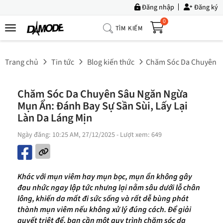
Đăng nhập
Đăng ký
0
TÌM KIẾM
Trang
Chủ
Trang chủ
Tin tức
Blog kiến thức
Chăm Sóc Da Chuyên Sâ
Về
Chúng
Chăm Sóc Da Chuyên Sâu Ngăn Ngừa
Tôi
Mụn Ẩn: Đánh Bay Sự Sần Sùi, Lấy Lại
Sản
Làn Da Láng Mịn
Phẩm
Ngày đăng: 10:25 AM, 27/12/2025
- Lượt xem: 649
Tin
Tức
Khác với mụn viêm hay mụn bọc, mụn ẩn không gây
Bộ
đau nhức ngay lập tức nhưng lại nằm sâu dưới lỗ chân
Sưu
lông, khiến da mất đi sức sống và rất dễ bùng phát
Tập
thành mụn viêm nếu không xử lý đúng cách. Để giải
quyết triệt để, bạn cần một quy trình chăm sóc da