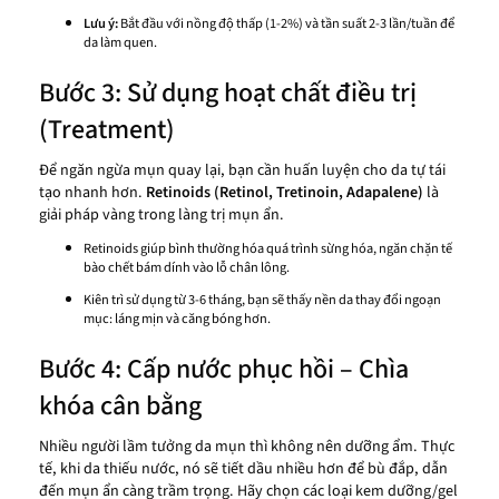
Lưu ý:
Bắt đầu với nồng độ thấp (1-2%) và tần suất 2-3 lần/tuần để
da làm quen.
Bước 3: Sử dụng hoạt chất điều trị
(Treatment)
Để ngăn ngừa mụn quay lại, bạn cần huấn luyện cho da tự tái
tạo nhanh hơn.
Retinoids (Retinol, Tretinoin, Adapalene)
là
giải pháp vàng trong làng trị mụn ẩn.
Retinoids giúp bình thường hóa quá trình sừng hóa, ngăn chặn tế
bào chết bám dính vào lỗ chân lông.
Kiên trì sử dụng từ 3-6 tháng, bạn sẽ thấy nền da thay đổi ngoạn
mục: láng mịn và căng bóng hơn.
Bước 4: Cấp nước phục hồi – Chìa
khóa cân bằng
Nhiều người lầm tưởng da mụn thì không nên dưỡng ẩm. Thực
tế, khi da thiếu nước, nó sẽ tiết dầu nhiều hơn để bù đắp, dẫn
đến mụn ẩn càng trầm trọng. Hãy chọn các loại kem dưỡng/gel