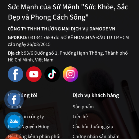
Sức Mạnh của Sứ Mệnh "Sức Khỏe, Sắc
Đẹp và Phong Cách Sống"
CÔNG TY TNHH THƯƠNG MẠI DỊCH VỤ DAMODE VN
GPDKKD:
0313417659 do SỞ KẾ HOẠCH VÀ ĐẦU TƯ TP.HCM
cấp ngày 26/08/2015
Địa chỉ:
93/6 Đường số 1, Phường Hạnh Thông, Thành phố
Hồ Chí Minh, Việt Nam
Về chúng tôi
Dịch vụ khách hàng
Tin tức
Sản phẩm
Thông tin công ty
Liên hệ
Đại sứ Nguyễn Hưng
Câu hỏi thường gặp
Hệ thống kênh phân phối
Chứng nhận sản phẩm