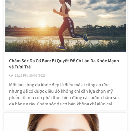
Chăm Sóc Da Cơ Bản: Bí Quyết Để Có Làn Da Khỏe Mạnh
và Tươi Trẻ
15:18 PM, 30/05/2025
Một làn sóng da khỏe đẹp là điều mà ai cũng ao ước,
nhưng để có được điều đó không chỉ cần lựa chọn mỹ
phẩm tốt mà còn phải thực hiện đúng các bước chăm sóc
da hàng ngày. Chăm sóc da cơ bản không chỉ giúp cải
thiện vẻ ngoài mà còn bảo vệ khỏi các yếu tố nguy hại từ
môi trường.