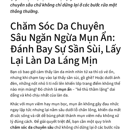
chuyên sâu chứ không chỉ dừng lại ở các bước rửa mặt
thông thường.
Chăm Sóc Da Chuyên
Sâu Ngăn Ngừa Mụn Ẩn:
Đánh Bay Sự Sần Sùi, Lấy
Lại Làn Da Láng Mịn
Bạn có bao giờ cảm thấy làn da mình nhìn từ xa thì có vẻ ổn,
nhưng khi chạm tay vào lại thấy sần sùi, gồ ghề? Hoặc dưới ánh
đèn, những nốt nhỏ li ti nổi lên khiến lớp trang điểm không thể
nào mịn màng? Đó chính là
mụn ẩn
– "kẻ thù thầm lặng" dai
dẳng và khó chịu nhất của làn da.
Khác với mụn viêm hay mụn bọc, mụn ẩn không gây đau nhức
ngay lập tức nhưng lại nằm sâu dưới lỗ chân lông, khiến da mất
đi sức sống và rất dễ bùng phát thành mụn viêm nếu không xử
lý đúng cách. Để giải quyết triệt để, bạn cần một quy trình
chăm sóc da chuyên sâu
chứ không chỉ dừng lại ở các bước rửa