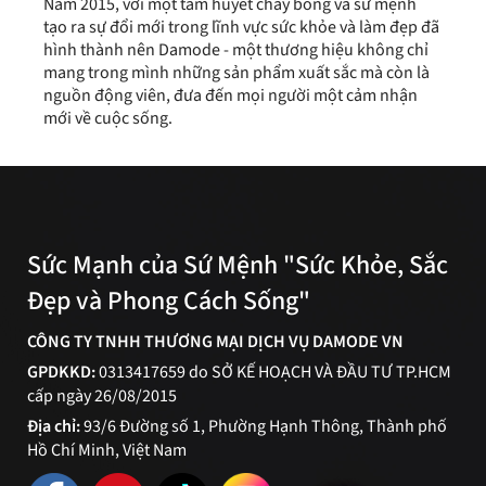
Năm 2015, với một tâm huyết cháy bỏng và sứ mệnh
tạo ra sự đổi mới trong lĩnh vực sức khỏe và làm đẹp đã
hình thành nên Damode - một thương hiệu không chỉ
mang trong mình những sản phẩm xuất sắc mà còn là
nguồn động viên, đưa đến mọi người một cảm nhận
mới về cuộc sống.
Sức Mạnh của Sứ Mệnh "Sức Khỏe, Sắc
Đẹp và Phong Cách Sống"
CÔNG TY TNHH THƯƠNG MẠI DỊCH VỤ DAMODE VN
GPDKKD:
0313417659 do SỞ KẾ HOẠCH VÀ ĐẦU TƯ TP.HCM
cấp ngày 26/08/2015
Địa chỉ:
93/6 Đường số 1, Phường Hạnh Thông, Thành phố
Hồ Chí Minh, Việt Nam