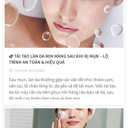
🌿 TÁI TẠO LÀN DA MỊN MÀNG SAU KHI BỊ MỤN – LỘ
TRÌNH AN TOÀN & HIỆU QUẢ
13:54 PM, 24/12/2025
Sau mụn, làn da thường gặp các vấn đề như: thâm sạm,
sần sùi, lỗ chân lông to, da yếu và dễ tái mụn. Việc tái tạo
da lúc này cần ưu tiên phục hồi hàng rào bảo vệ da, sau
đó mới can thiệp làm sáng và làm mịn.