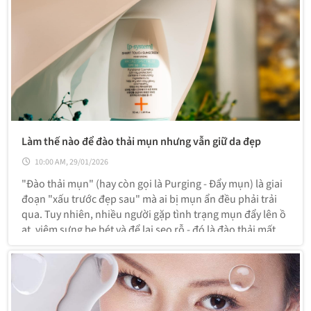
Làm thế nào để đào thải mụn nhưng vẫn giữ da đẹp
10:00 AM, 29/01/2026
"Đào thải mụn" (hay còn gọi là Purging - Đẩy mụn) là giai
đoạn "xấu trước đẹp sau" mà ai bị mụn ẩn đều phải trải
qua. Tuy nhiên, nhiều người gặp tình trạng mụn đẩy lên ồ
ạt, viêm sưng be bét và để lại sẹo rỗ - đó là đào thải mất
kiểm soát.