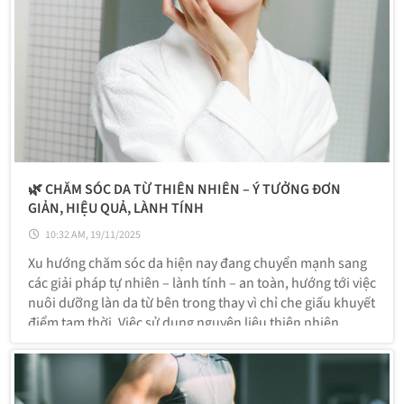
🌿 CHĂM SÓC DA TỪ THIÊN NHIÊN – Ý TƯỞNG ĐƠN
GIẢN, HIỆU QUẢ, LÀNH TÍNH
10:32 AM, 19/11/2025
Xu hướng chăm sóc da hiện nay đang chuyển mạnh sang
các giải pháp tự nhiên – lành tính – an toàn, hướng tới việc
nuôi dưỡng làn da từ bên trong thay vì chỉ che giấu khuyết
điểm tạm thời. Việc sử dụng nguyên liệu thiên nhiên
không chỉ tiết kiệm chi phí mà còn giảm nguy cơ kích ứng,
giúp da khỏe hơn theo thời gian.