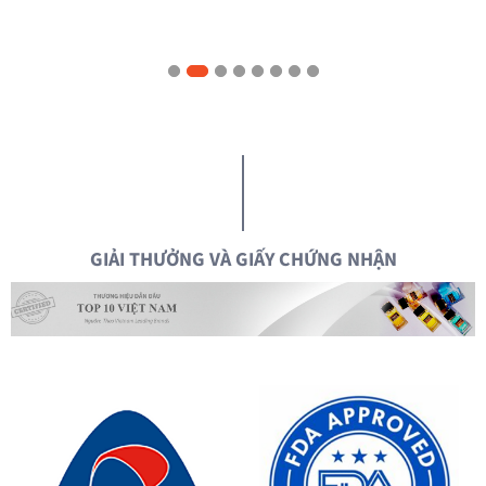
GIẢI THƯỞNG VÀ GIẤY CHỨNG NHẬN