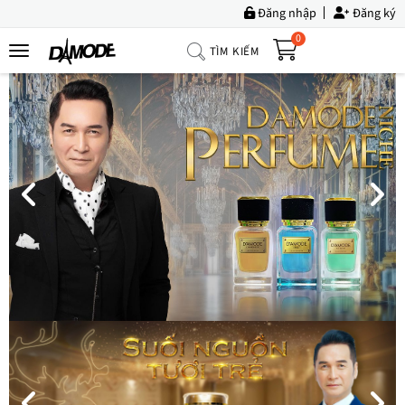
Đăng nhập
Đăng ký
0
TÌM KIẾM
Trang
Chủ
Về
Chúng
Tôi
Sản
Phẩm
Tin
Tức
Bộ
Sưu
Tập