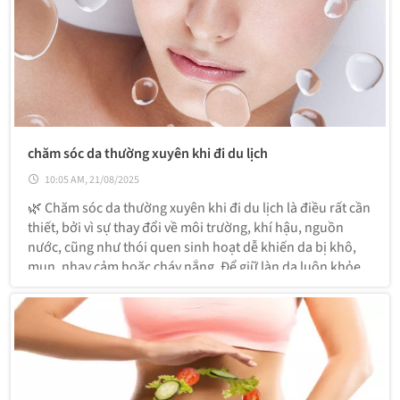
chăm sóc da thường xuyên khi đi du lịch
10:05 AM, 21/08/2025
🌿 Chăm sóc da thường xuyên khi đi du lịch là điều rất cần
thiết, bởi vì sự thay đổi về môi trường, khí hậu, nguồn
nước, cũng như thói quen sinh hoạt dễ khiến da bị khô,
mụn, nhạy cảm hoặc cháy nắng. Để giữ làn da luôn khỏe
đẹp, bạn có thể áp dụng các nguyên tắc sau: