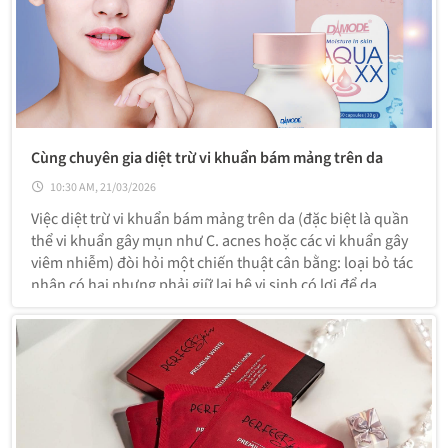
Cùng chuyên gia diệt trừ vi khuẩn bám mảng trên da
10:30 AM, 21/03/2026
Việc diệt trừ vi khuẩn bám mảng trên da (đặc biệt là quần
thể vi khuẩn gây mụn như C. acnes hoặc các vi khuẩn gây
viêm nhiễm) đòi hỏi một chiến thuật cân bằng: loại bỏ tác
nhân có hại nhưng phải giữ lại hệ vi sinh có lợi để da
không bị kích ứng và yếu đi.