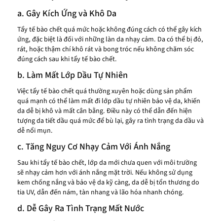
a. Gây Kích Ứng và Khô Da
Tẩy tế bào chết quá mức hoặc không đúng cách có thể gây kích
ứng, đặc biệt là đối với những làn da nhạy cảm. Da có thể bị đỏ,
rát, hoặc thậm chí khô rát và bong tróc nếu không chăm sóc
đúng cách sau khi tẩy tế bào chết.
b. Làm Mất Lớp Dầu Tự Nhiên
Việc tẩy tế bào chết quá thường xuyên hoặc dùng sản phẩm
quá mạnh có thể làm mất đi lớp dầu tự nhiên bảo vệ da, khiến
da dễ bị khô và mất cân bằng. Điều này có thể dẫn đến hiện
tượng da tiết dầu quá mức để bù lại, gây ra tình trạng da dầu và
dễ nổi mụn.
c. Tăng Nguy Cơ Nhạy Cảm Với Ánh Nắng
Sau khi tẩy tế bào chết, lớp da mới chưa quen với môi trường
sẽ nhạy cảm hơn với ánh nắng mặt trời. Nếu không sử dụng
kem chống nắng và bảo vệ da kỹ càng, da dễ bị tổn thương do
tia UV, dẫn đến nám, tàn nhang và lão hóa nhanh chóng.
d. Dễ Gây Ra Tình Trạng Mất Nước