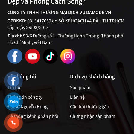
Đẹp và Phong Cách Sống"
CÔNG TY TNHH THƯƠNG MẠI DỊCH VỤ DAMODE VN
GPDKKD:
0313417659 do SỞ KẾ HOẠCH VÀ ĐẦU TƯ TP.HCM
cấp ngày 26/08/2015
Địa chỉ:
93/6 Đường số 1, Phường Hạnh Thông, Thành phố
Hồ Chí Minh, Việt Nam
Về chúng tôi
Dịch vụ khách hàng
Tin tức
Sản phẩm
Thông tin công ty
Liên hệ
Đại sứ Nguyễn Hưng
Câu hỏi thường gặp
Hệ thống kênh phân phối
Chứng nhận sản phẩm