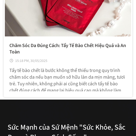
Chăm Sóc Da Đúng Cách: Tẩy Tế Bào Chết Hiệu Quả và An
Toàn
15:18 PM, 30/05/2025
Tẩy tế bào chết là bước không thể thiếu trong quy trình
chăm sóc da nếu bạn muốn sở hữu làn da mịn màng, tươi
trẻ. Tuy nhiên, không phải ai cũng biết cách tẩy tế bào
chết đúng cách để mang lại hiệu quả cao mà không làm
tổn thương da. Hãy cùng tìm hiểu tầm quan trọng của việc
tẩy tế bào chết
Sức Mạnh của Sứ Mệnh "Sức Khỏe, Sắc