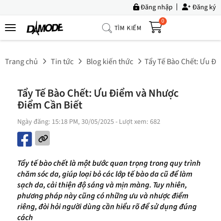
Đăng nhập
Đăng ký
0
TÌM KIẾM
Trang
Chủ
Trang chủ
Tin tức
Blog kiến thức
Tẩy Tế Bào Chết: Ưu Đi
Về
Chúng
Tẩy Tế Bào Chết: Ưu Điểm và Nhược
Tôi
Điểm Cần Biết
Sản
Ngày đăng: 15:18 PM, 30/05/2025
- Lượt xem: 682
Phẩm
Tin
Tức
Tẩy tế bào chết là một bước quan trọng trong quy trình
chăm sóc da, giúp loại bỏ các lớp tế bào da cũ để làm
Bộ
sạch da, cải thiện độ sáng và mịn màng. Tuy nhiên,
Sưu
phương pháp này cũng có những ưu và nhược điểm
Tập
riêng, đòi hỏi người dùng cần hiểu rõ để sử dụng đúng
cách