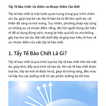
Tẩy Tế Bào Chết: Ưu Điểm và Nhược Điểm Cần Biết
Tẩy tế bào chết là một bước quan trọng trong quy trình chăm
sóc da, giúp loại bỏ các lớp tế bào da cũ để làm sạch da, cải
thiện độ sáng và mịn màng. Tuy nhiên, phương pháp này cũng
có những ưu và nhược điểm riêng, đòi hỏi người dùng cần hiểu
rõ để sử dụng đúng cách, mang lại hiệu quả tối ưu mà không
gây hại cho làn da. Bài viết dưới đây sẽ giúp bạn hiểu rõ hơn về
ưu nhược điểm của việc tẩy tế bào chết.
1. Tẩy Tế Bào Chết Là Gì?
Tẩy tế bào chết là quá trình loại bỏ lớp tế bào chết trên bề mặt
da, giúp thúc đẩy quá trình tái tạo da. Khi các tế bào chết được
loại bỏ, lớp da mới sẽ được hé lộ, giúp da trông sáng, đều màu
và hấp thụ các dưỡng chất từ sản phẩm dưỡng da tốt hơn.