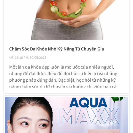
Chăm Sóc Da Khỏe Nhờ Kỹ Năng Từ Chuyên Gia
15:18 PM, 30/05/2025
Một làn da khỏe đẹp luôn là mơ ước của nhiều người,
nhưng để đạt được điều đó đòi hỏi sự kiên trì và những
phương pháp đúng đắn. Đặc biệt, học hỏi từ những kỹ
năng chăm sóc da từ chuyên gia không chỉ giúp bạn cải
thiện làn da mà còn duy trì vẻ rạng ngời lâu dài. Vậy, các
chuyên gia chăm sóc da