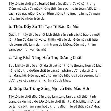
Tẩy tế bào chết giúp loại bỏ bụi bẩn, dầu thừa và cặn trang
điểm mà sữa rửa mặt không thể làm sạch hoàn toàn. Việc làm
sạch sâu này giúp lỗ chân lông thông thoáng, ngăn ngừa mụn
và giảm bã nhờn trên da.
b. Thúc Đẩy Sự Tái Tạo Tế Bào Da Mới
Quá trình tẩy tế bào chết kích thích sản sinh các tế bào da mới,
làm tăng độ đàn hồi và cải thiện kết cấu da. Điều này rất hữu
ích trong việc làm giảm tình trạng da không đều màu, thâm
sạm, sẹo mụn và nếp nhăn.
c. Tăng Khả Năng Hấp Thụ Dưỡng Chất
Sau khi tẩy tế bào chết, da sẽ trở nên thông thoáng hơn và khả
năng hấp thụ dưỡng chất từ các sản phẩm dưỡng da sẽ tăng
lên đáng kể. Điều này giúp tối ưu hóa hiệu quả của serum, kem
dưỡng và các sản phẩm chăm sóc da khác.
d. Giúp Da Trông Sáng Mịn và Đều Màu Hơn
Tẩy tế bào chết đều đặn giúp làm sáng làn da, cải thiện tình
trạng da xỉn màu do lớp tế bào chết tích tụ. Đặc biệt, những ai
có làn da bị thâm sạm hoặc không đều màu sẽ thấy rõ sự khác